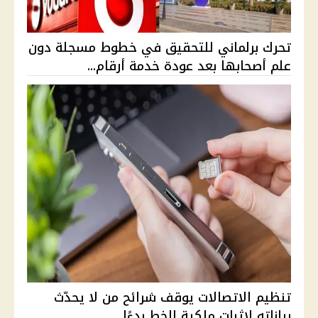
تحرك برلماني للتحقيق في خطوط مسجلة دون
علم أصحابها بعد عودة خدمة أرقام...
تنظيم الاتصالات يوقف شرائح من لا يحدّث
بياناته لإثبات ملكية الخط بدءًا...