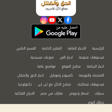
instagram
youtube
twitter
facebook
الرئيسية
الاخبار العامة
التقارير الخاصة
القسم الطبي
فيديوهات متنوعة
اخبار الفن
منوعات مسيحية
اخبار الرياضة
مطبخ الموقع
مواضيع عامة
الاقتصاد والبورصة
كمبيوتر وموبايل
اخبار الحق والضلال
فيديوهات فضائيات
مطبخ الاكل مع لى لى
تكنولوجيا
سيارات
اسعار وعروض
عقارات في مصر
الابراج الفلكية
حظك اليوم