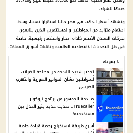
وسجل سعر الجنيه الذهب نحو 37,520 جنيها للبيع و37,720
جنيها للشراء.
وتشهد أسعار الذهب في مصر حاليا استقرارا نسبيا، وسط
اهتمام متزايد من المواطنين والمستثمرين الذين يتابعون
تحركات المعدن الأصفر كأداة ادخار واستثمار رئيسية، خاصة
في ظل التحديات الاقتصادية العالمية وتقلبات أسواق العملات.
لا يفوتك
تحذير شديد اللهجه من مصلحة الضرائب
للمواطنين بشأن الفواتير الصورية والتهرب
الضريبي
صـ دمة للجمهور من برنامج تروكولر
Truecaller.. تحديث جديد يثير الجدل بين
مستخدميه!
أسرع طريقة لاستخراج رخصة قيادة خاصة