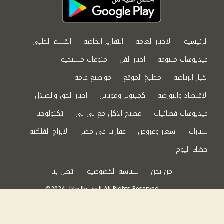
الرئيسية
الاخبار العامة
التقارير الخاصة
القسم الطبي
فيديوهات متنوعة
اخبار الفن
منوعات مسيحية
اخبار الرياضة
مطبخ الموقع
مواضيع عامة
الاقتصاد والبورصة
كمبيوتر وموبايل
اخبار الحق والضلال
فيديوهات فضائيات
مطبخ الاكل مع لى لى
تكنولوجيا
سيارات
اسعار وعروض
عقارات في مصر
الابراج الفلكية
حظك اليوم
من نحن
سياسة الخصوصية
اتصل بنا
©2024 الحق والضلال All Rights Reserved.
Powered by