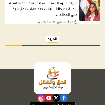
قرارات وزيرة التنمية المحلية تنفذ بـ11 محافظة
..إحالة 81 حالة للنيابات بعد حملات تفتيشية
علي المخالفات
08 أغسطس, 2026 02:22 م
المزيد
instagram
youtube
twitter
facebook