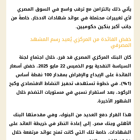
يأتي ذلك بالتزامن مع ترقب واسع في
السوق المصري
لأي تغييرات محتملة في
عوائد شهادات
الادخار، خاصةً من
جانب أكبر بنكين حكوميين.
خفض الفائدة من المركزي يُعيد رسم المشهد
المصرفي
كان
البنك المركزي المصري
قد قرر، خلال
اجتماع لجنة
السياسة النقدية
يوم الخميس 22
مايو 2025
، خفض
أسعار
الفائدة
على
الإيداع والإقراض
بمقدار 100 نقطة أساس
(1%)، في خطوة تستهدف تحفيز النشاط الاقتصادي وكبح
الركود، بعد استقرار نسبي في مستويات التضخم خلال
الشهور الأخيرة.
هذا القرار دفع العديد من
البنوك
، وفي مقدمتها
البنك
الأهلي
وبنك مصر، إلى إعادة النظر في خريطة
العائد
على
الشهادات، خاصة تلك التي كانت تمنح عوائد مرتفعة خلال