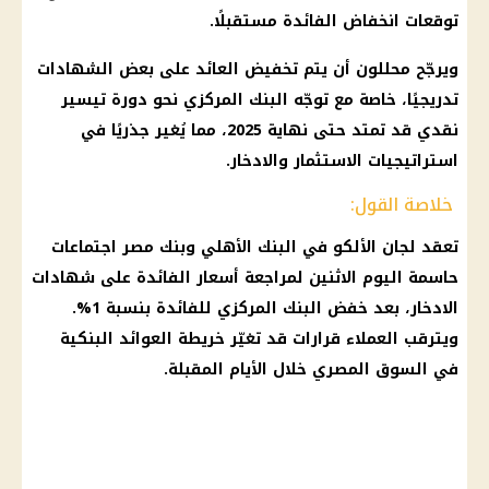
توقعات انخفاض الفائدة مستقبلًا.
ويرجّح محللون أن يتم تخفيض
العائد
على بعض الشهادات
تدريجيًا، خاصة مع توجّه
البنك المركزي
نحو دورة تيسير
نقدي قد تمتد حتى نهاية 2025، مما يُغير جذريًا في
استراتيجيات
الاستثمار
والادخار.
خلاصة القول:
تعقد لجان الألكو في
البنك الأهلي
وبنك مصر اجتماعات
حاسمة اليوم الاثنين لمراجعة
أسعار
الفائدة على شهادات
الادخار
، بعد خفض
البنك المركزي
للفائدة بنسبة 1%.
ويترقب العملاء قرارات قد تغيّر خريطة العوائد البنكية
في
السوق المصري
خلال الأيام المقبلة.