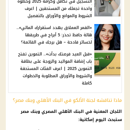
التسجيل في تكافل وكرامة 2025 وخطوة
واحدة تجعلك من المستحقين | اعرف
الشروط والموانع والأوراق بالتفصيل
«القمر العملاق يهدد استقرارك المالي»..
هالة حافظ تحذر: 5 أبراج في طريقها
لخسائر فادحة – هل برجك في القائمة؟
«قبل العيد فرصتك بدأت».. التموين تفتح
باب إضافة المواليد والزوجة على بطاقة
التموين 2025 | اعرف الفئات المستحقة
والشروط والأوراق المطلوبة والخطوات
كاملة
ماذا تناقشه لجنة الألكو في البنك الأهلي وبنك مصر؟
اللجان المعنية في
البنك الأهلي المصري
وبنك
مصر
ستبحث اليوم
إمكانية: