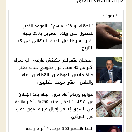
فترات التشديد النقدي.
لا يفوتك
"ياحظك لو كنت منهم".. الموعد الأخير
للحصول على زيادة التموين بـ250 جنيه
يقترب سريعًا قبل الحذف النهائي في هذا
التاريخ
«علشان متقولش مكنتش عارف».. لو عمرك
أكبر من 45 سنة: قرار حكومي جديد يغيّر
حياة ملايين الموظفين بالقطاعين العام
والخاص | متى موعد التطبيق؟
طوابير وزحام أمام فروع البنك بعد الإعلان
عن شهادات ادخار بعائد 250%.. أكبر فائدة
في السوق يُشعل إقبال غير مسبوق عقب
قرار المركزي
الحظ هيتغير 360 درجة: 4 أبراج رايحة