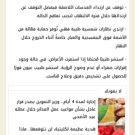
- توقف عن ارتداء العدسات اللاصقة فيفضل التوقف عن
ارتدائها خلال فترة الالتهاب لتجنب تفاقم الحالة.
- ارتدِى نظارات شمسية طبية فهي تُوفر حماية فعّالة من
الأشعة فوق البنفسجية والغبار، خاصةً أثناء الخروج خلال
النهار.
- استشر طبيبًا مُختصًا إذا استمرت الأعراض: في حالة وجود
إفرازات صفراء أو عدم وضوح الرؤية، استشر طبيب عيون فورًا
للحصول على تشخيص دقيق وعلاج مُناسب.
لا يفوتك
إجازة لمدة 4 أيام.. وزير التموين يصدر قرار
عاجل بشأن مواعيد عمل المخابز خلال عطله
عيد الأضحى
هدية عظيمة لكليتيك لن تتوقعها.. ماذا