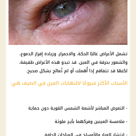
تشمل الأعراض غالبًا الحكة، والاحمرار، وزيادة إفراز الدموع،
والشعور بحرقة في العين. قد تبدو هذه الأعراض طفيفة،
لكنها قد تتفاقم إذا أُهملت أو لم تُعالج بشكل صحيح.
الأسباب الأكثر شيوعًا لالتهابات العين في الصيف هي:
- التعرض المباشر لأشعة الشمس القوية دون حماية
- ملامسة العينين وفركهما بأيدٍ ملوثة
- انتشار الغبار والأوساخ في المناخات الجافة