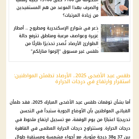
والصرف بهذا الموعد من هم المستفيدين
من زيادة المرتبات؟
ذعر في شوارع الإسكندرية ومطروح .. أمطار
غزيرة وعواصف مرعبة ومناطق تترفع حالة
الطوارئ الأرصاد تُصدر تحذيرًا طارئًا من
طقس غير مسبوق "إلزموا منازلكم"
طقس عيد الأضحى 2025.. الأرصاد تطمئن المواطنين:
استقرار وارتفاع في درجات الحرارة
أما بشأن توقعات طقس عيد الأضحى المبارك 2025، فقد طمأن
القياتي المواطنين بأن الأوضاع الجوية ستبدأ في التحسن
تدريجيًا اعتبارًا من يوم الوقفة، مع تسجيل ارتفاع ملحوظ في
درجات الحرارة. وستتراوح درجات الحرارة العظمى في القاهرة
بين 37 و38 درجة مئوية، مع أجواء مشمسة ومستقرة طوال