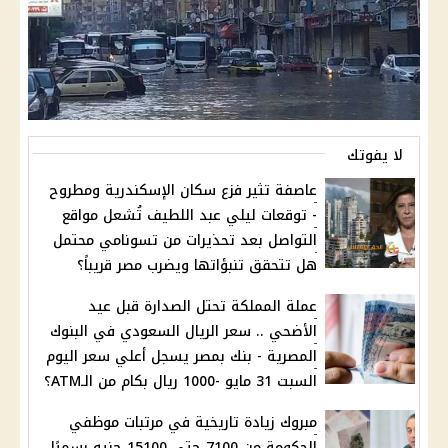
لا يفوتك
عاصفة تثير فزع سكان الإسكندرية ومطروح
- توقعات ليلي عبد اللطيف تُشعل مواقع
التواصل بعد تحذيرات من تسونامي محتمل
هل تتحقق تنبؤاتها ويضرب مصر قريباً؟
عملة المملكة تحتل الصدارة قبل عيد
الأضحي .. سعر الريال السعودي في البنوك
المصرية - بنك بمصر يسجل أعلي سعر اليوم
السبت 31 مايو -1000 ريال بكام من الـATM؟
مبروك زيادة تاريخية في مرتبات موظفي
الحكومة من 7100 حتى 15100 جنيه رسميًا