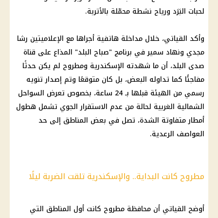
لحبات البَرَد ورياح نشطة محمّلة بالأتربة.
وأكد القياتي، خلال مداخلة هاتفية أجراها مع الإعلاميتين رشا
مجدي ونهاد سمير في برنامج "صباح البلد" المذاع على قناة
صدى البلد، أن ما شهدته الإسكندرية ومطروح لم يكن حدثًا
مفاجئًا كما تداوله البعض، بل كان متوقعًا وتم إصدار تنويه
رسمي من الهيئة قبلها بـ 24 ساعة، بخصوص تعرض السواحل
الشمالية الغربية لحالة من عدم الاستقرار الجوي تشمل هطول
أمطار متفاوتة الشدة، تصل في بعض المناطق إلى حد
العواصف الرعدية.
مطروح كانت البداية.. والإسكندرية تلقت الضربة ليلًا
أوضح القياتي أن محافظة مطروح كانت أول المناطق التي