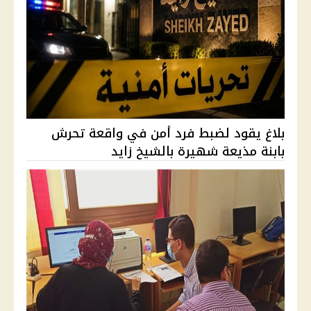
بلاغ يقود لضبط فرد أمن في واقعة تحرش
بابنة مذيعة شهيرة بالشيخ زايد