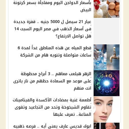
بأسعار الدواجن اليوم ومفاجأة بسعر كرتونة
البيض
عيار 21 سيصل ل 5000 جنيه .. قفزة جديدة
فى أسعار الذهب في مصر اليوم السبت 14
هل تواصل الارتفاع؟
قطع المياه عن هذه المناطق غداً لمدة 6
ساعات متواصلة وتنويه هام من الشركة
الزهر هيلعب معاهم .. 3 أبراج محظوظة
على موعد مع السعادة حظهم من نار ياترى
انت منهم
أطعمة غنية بمضادات الأكسدة والفيتامينات
تقاوم الشيخوخة وتحد من التجاعيد وتقوى
المناعة.. تعرف عليها
ابوك قديس عارف يعنى أيه .. فرصه ذهبيه