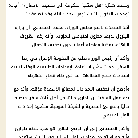
وعندما سُئل: "هل ستلجأ الحكومة إلى تخفيف الاحمال؟"، أجاب:
"وحدات التغويز الثلاث توفر سعة هائلة وقد تضاعفت".
أكد المتحدث باسم مجلس الوزراء، محمد الحمصاني، أن وزارة
البترول لديها مخزون احتياطي للمزوت،، وأنه رغم الظروف
الراهنة، يمكننا مواصلة أعمالنا دون تخفيف الاحمال.
وأكد أن رئيس الوزراء طلب من الحكومة الإسراع في ربط
السفن، مما يُسهّل استعادة الإمدادات الطبيعية للوفاء لتلبية
احتياجات جميع القطاعات، بما في ذلك قطاع الكهرباء.
وأوضح أن تخفيف الإمدادات لمصانع الأسمدة مؤقت، وأنه مع
بدء عمل السفينتين الجاري حاليًا، من أصل ثلاث سفن متصلة
حاليًا بالموانئ المصرية والشبكة القومية، ستعود إمدادات
الغاز الطبيعي.
وأشار الحمصاني إلى أن الوضع الحالي هو مجرد خطة طوارئ،
وأنه مع استعادة إمدادات الغاز إلى السفن الثلاث، ستعود