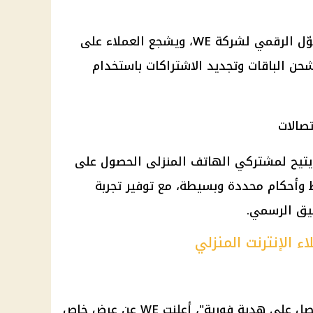
يُعدّ هذا العرض جزءًا من خطة التحوّل الرقمي لشركة WE، ويشجع العملاء على
حن الباقات وتجديد الاشتراكات باستخدام
صالات
يتيح لمشتركي الهاتف المنزلى الحصول على
وط وأحكام محددة وبسيطة، مع توفير تجربة
يق الرسمي.
تحت شعار "اشحن من أي مكان واحصل على هدية فورية"، أعلنت WE عن عرض خاص