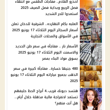
احذرو القادم.. مفاجآت الطقس مع انتهاء
فصل الربيع وبداية فصل الصيف 2025
استعدوا للحر الشديد
العلبه بكام النهارده.. الشرقية للدخان تعلن
أسعار السجائر اليوم الثلاثاء 17 يونيو 2025
في الأسواق والمحلات التجارية
الأسعار نار .. مفاجأه فى سعر طن الحديد
والاسمنت اليوم الثلاثاء 17 يونيو 2025
بسوق مواد البناء بمصر
480 جنيها خسارة.. مفاجأة كبيرة في سعر
الذهب بجميع عياراته اليوم الثلاثاء 17 يونيو
2025
هتسد ديونك قريب..4 أبراج الحظ حليفهم
تستعد لانفراجة مالية مذهلة خلال أيام…
هل أنت منهم؟