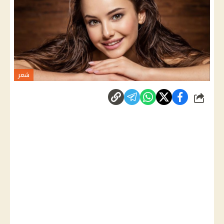
شعر
شارك