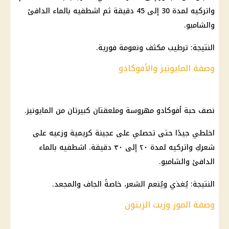
واتركيه لمدة 30 إلى 45 دقيقة ثم اشطفيه بالماء الدافئ
والشامبو.
النتيجة: ترطيب مكثف ونعومة فورية.
وصفة المايونيز والأفوكادو
نصف حبة أفوكادو مهروسة وملعقتان كبيرتان من المايونيز.
اخلطي جيدًا حتى تحصلي على عجينة كريمية وزعيه على
شعركِ واتركيه لمدة ٢٠ إلى ٣٠ دقيقة. اشطفيه بالماء
الدافئ والشامبو.
النتيجة: يُغذي ويُنعم الشعر، خاصةً الجاف والمجعد.
وصفة الموز وزيت الزيتون