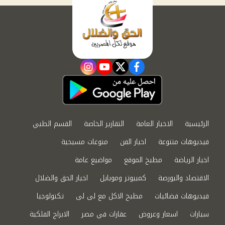
instagram
youtube
twitter
facebook
الرئيسية
الاخبار العامة
التقارير الخاصة
القسم الطبي
فيديوهات متنوعة
اخبار الفن
منوعات مسيحية
اخبار الرياضة
مطبخ الموقع
مواضيع عامة
الاقتصاد والبورصة
كمبيوتر وموبايل
اخبار الحق والضلال
فيديوهات فضائيات
مطبخ الاكل مع لى لى
تكنولوجيا
سيارات
اسعار وعروض
عقارات في مصر
الابراج الفلكية