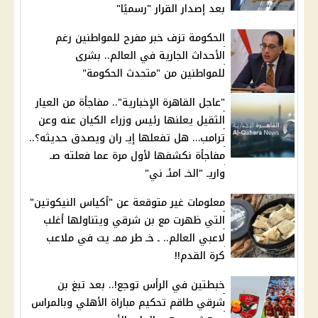
بعد إصدار القرار "رسميًا"
الحكومة تزف خبر مفرح للمواطنين رغم
الأحداث الجارية في العالم.. بشرى
للمواطنين من "متحدث الحكومة"
"عاجل القاهرة الإخبارية".. مفاجأة من العيار
الثقيل يعلنها رئيس وزراء الكيان عنه وعن
ترامب… هل تفعلها إيـ ران ويصدق حديثه؟..
مفاجأة نكشفها لأول مرة عما فعلته صـ
واريـ "الخـ امئـ ني"
معلومات غير متوقعة عن "أكياس النيكوتين"
التي ظهرت مع بن شرقي ويتناولها أغلب
لاعبي العالم.. ـ خـ طر ممـ يت في ملاعب
كرة القدم!!
خبطتين في الرأس توجع!.. بعد تبغ بن
شرقي طاقم تحكيم مباراة الأهلي وبالمراس