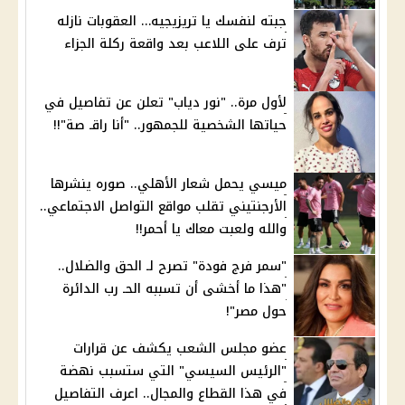
جبته لنفسك يا تريزيجيه… العقوبات نازله
ترف على اللاعب بعد واقعة ركلة الجزاء
لأول مرة.. "نور دياب" تعلن عن تفاصيل في
حياتها الشخصية للجمهور.. "أنا راقـ صة"!!
ميسي يحمل شعار الأهلي.. صوره ينشرها
الأرجنتيني تقلب مواقع التواصل الاجتماعي..
والله ولعبت معاك يا أحمر!!
"سمر فرج فودة" تصرح لـ الحق والضلال..
"هذا ما أخشى أن تسببه الحـ رب الدائرة
حول مصر"!
عضو مجلس الشعب يكشف عن قرارات
"الرئيس السيسي" التي ستسبب نهضة
في هذا القطاع والمجال.. اعرف التفاصيل