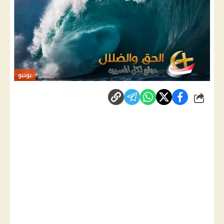
يونيو
شارك