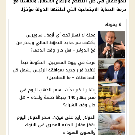
للموظفين في ظل التضخم وارتفاع الأسعار، وتماشيًا مع
حزمة الحماية الاجتماعية التي أعلنتها الدولة مؤخرًا.
لا يفوتك
عملة لا تهتز تحت أي أزمة.. ساويرس
يكشف سر جديد للتحوّط المالي ويحذر من
فخ الدولار – هل حان وقت الذهب؟
فرحة في بيوت المصريين.. الحكومة تبدأ
تنفيذ قرار جديد بموافقة الرئيس يشمل كل
المحافظات – ما التفاصيل؟
بشاير الخير بدأت.. سعر الذهب اليوم في
مصر ينهار 140 جنيهًا دفعة واحدة – هل
حان وقت الشراء؟
الدولار رايح على فين؟.. سعر الدولار اليوم
يقفز مقابل الجنيه المصري في البنوك
والسوق السوداء