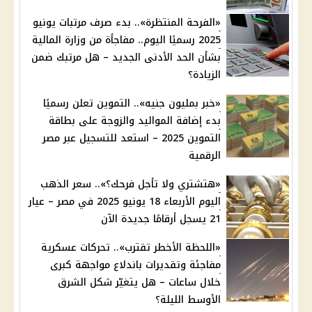
«الفرحة المنتظرة».. بدء صرف مرتبات يونيو
2025 رسميًا اليوم.. مفاجأة من وزارة المالية
بشأن الحد الأدنى الجديد – هل مرتبك ضمن
الزيادة؟
«خبر بمليون جنيه».. التموين تعلن رسميًا
بدء إضافة المواليد والزوجة على بطاقة
التموين 2025 – استعد للتسجيل عبر مصر
الرقمية
«هتشتري ولا تأجل فرحك؟».. سعر الذهب
اليوم الأربعاء 18 يونيو 2025 في مصر – عيار
21 يسجل أرقامًا جديدة الآن
«اللحظة الأخطر تقترب».. تحركات عسكرية
مفاجئة وتقديرات باندلاع مواجهة كبرى
خلال ساعات – هل يتغيّر شكل الشرق
الأوسط الليلة؟