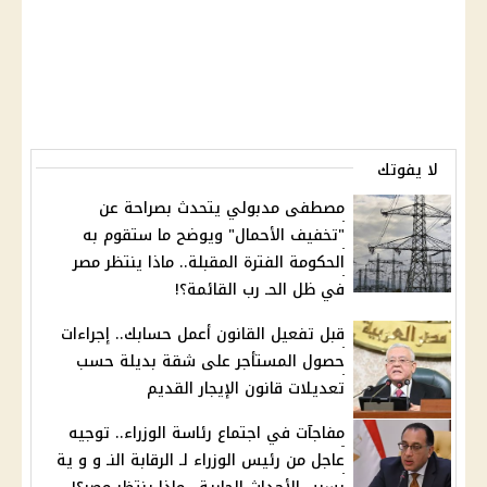
لا يفوتك
مصطفى مدبولي يتحدث بصراحة عن
"تخفيف الأحمال" ويوضح ما ستقوم به
الحكومة الفترة المقبلة.. ماذا ينتظر مصر
في ظل الحـ رب القائمة؟!
قبل تفعيل القانون أعمل حسابك.. إجراءات
حصول المستأجر على شقة بديلة حسب
تعديلات قانون الإيجار القديم
مفاجآت في اجتماع رئاسة الوزراء.. توجيه
عاجل من رئيس الوزراء لـ الرقابة النـ و و ية