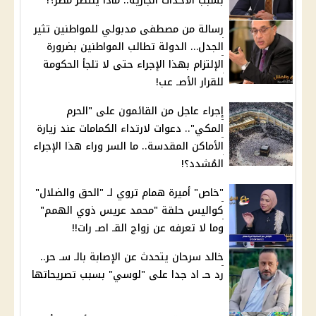
بسبب الأحداث الجارية.. ماذا ينتظر مصر؟!
رسالة من مصطفى مدبولي للمواطنين تثير
الجدل… الدولة تطالب المواطنين بضرورة
الإلتزام بهذا الإجراء حتى لا تلجأ الحكومة
للقرار الأصـ عب!
إجراء عاجل من القائمون على "الحرم
المكي".. دعوات لارتداء الكمامات عند زيارة
الأماكن المقدسة.. ما السر وراء هذا الإجراء
المُشدد؟!
"خاص" أميرة همام تروي لـ "الحق والضلال"
كواليس حلقة "محمد عريس ذوي الهمم"
وما لا تعرفه عن زواج القـ اصـ رات!!
خالد سرحان يتحدث عن الإصابة بالـ سـ حر..
رد حـ اد جدا على "لوسي" بسبب تصريحاتها