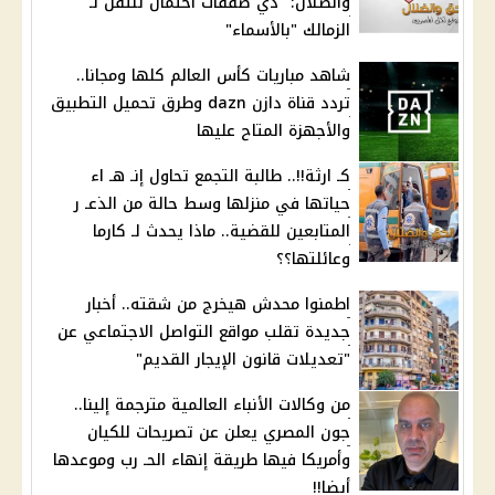
والضلال: "دي صفقات احتمال تنتقل لـ
الزمالك "بالأسماء"
شاهد مباريات كأس العالم كلها ومجانا..
تردد قناة دازن dazn وطرق تحميل التطبيق
والأجهزة المتاح عليها
كـ ارثة!!.. طالبة التجمع تحاول إنـ هـ اء
حياتها في منزلها وسط حالة من الذعـ ر
المتابعين للقضية.. ماذا يحدث لـ كارما
وعائلتها؟؟
اطمنوا محدش هيخرج من شقته.. أخبار
جديدة تقلب مواقع التواصل الاجتماعي عن
"تعديلات قانون الإيجار القديم"
من وكالات الأنباء العالمية مترجمة إلينا..
جون المصري يعلن عن تصريحات للكيان
وأمريكا فيها طريقة إنهاء الحـ رب وموعدها
أيضا!!