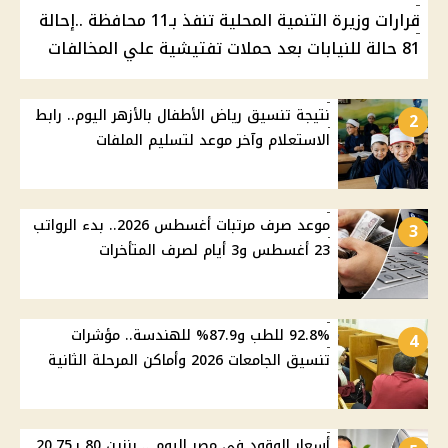
قرارات وزيرة التنمية المحلية تنفذ بـ11 محافظة ..إحالة
81 حالة للنيابات بعد حملات تفتيشية علي المخالفات
نتيجة تنسيق رياض الأطفال بالأزهر اليوم.. رابط
2
الاستعلام وآخر موعد لتسليم الملفات
موعد صرف مرتبات أغسطس 2026.. بدء الرواتب
3
23 أغسطس و3 أيام لصرف المتأخرات
92.8% للطب و87.9% للهندسة.. مؤشرات
4
تنسيق الجامعات 2026 وأماكن المرحلة الثانية
أسعار الوقود في مصر اليوم .. بنزين 80 بـ20.75