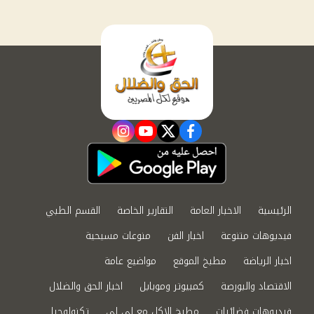
instagram
youtube
twitter
facebook
الرئيسية
الاخبار العامة
التقارير الخاصة
القسم الطبي
فيديوهات متنوعة
اخبار الفن
منوعات مسيحية
اخبار الرياضة
مطبخ الموقع
مواضيع عامة
الاقتصاد والبورصة
كمبيوتر وموبايل
اخبار الحق والضلال
فيديوهات فضائيات
مطبخ الاكل مع لى لى
تكنولوجيا