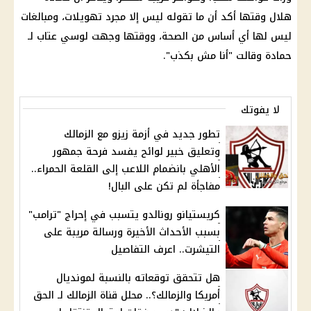
هلال وقتها أكد أن ما تقوله ليس إلا مجرد تهويلات، ومبالغات
ليس لها أي أساس من
الصحة
، ووقتها وجهت لوسي عتاب لـ
حمادة وقالت "أنا مش بكذب".
لا يفوتك
تطور جديد في أزمة زيزو مع الزمالك
وتعليق خبير لوائح يفسد فرحة جمهور
الأهلي بانضمام اللاعب إلى القلعة الحمراء..
مفاجأة لم تكن على البال!
كريستيانو رونالدو يتسبب في إحراج "ترامب"
بسبب الأحداث الأخيرة ورسالة مريبة على
التيشرت.. اعرف التفاصيل
هل تتحقق توقعاته بالنسبة لمونديال
أمريكا والزمالك؟.. محلل قناة الزمالك لـ الحق