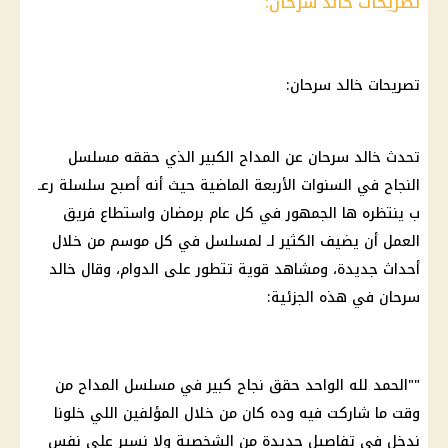
تصريحات خالد سرحان:
تصريحات خالد سرحان:
تحدث خالد سرحان عن المداح الكبير الذي حققه مسلسل
النجاح في السنوات الأربعة الماضية حيث أنه أصبح سلسلة رعـ
ب ينتظره ها الجمهور في كل عام برمضان واستطاع فريق
العمل أن يضيف الكثير لـ لمسلسل في كل موسم من خلال
أحداث جديدة، ومشاهد قوية تتطور على الدوام، وقال خالد
سرحان في هذه الجزئية:
""الحمد لله الواحد حقق نجاح كبير في مسلسل المداح من
وقت ما شاركت فيه وده كان من خلال المؤلفين اللي خلونا
ندخل في
تفاصيل جديدة
من الشخصية ولا نسير على نفس