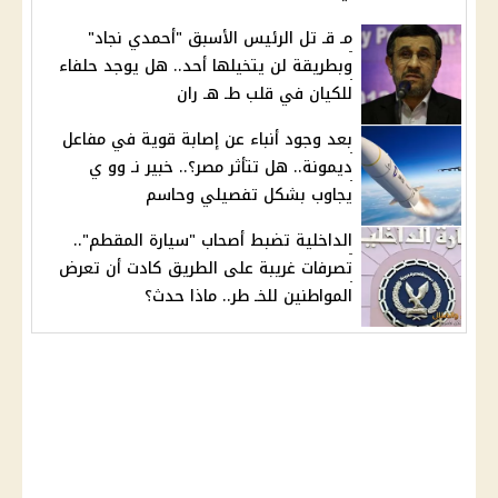
مـ قـ تل الرئيس الأسبق "أحمدي نجاد"
وبطريقة لن يتخيلها أحد.. هل يوجد حلفاء
للكيان في قلب طـ هـ ران
بعد وجود أنباء عن إصابة قوية في مفاعل
ديمونة.. هل تتأثر مصر؟.. خبير نـ وو ي
يجاوب بشكل تفصيلي وحاسم
الداخلية تضبط أصحاب "سيارة المقطم"..
تصرفات غريبة على الطريق كادت أن تعرض
المواطنين للخـ طر.. ماذا حدث؟