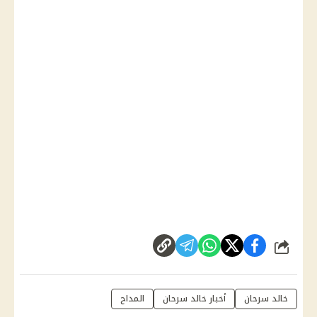
شارك
خالد سرحان
أخبار خالد سرحان
المداح