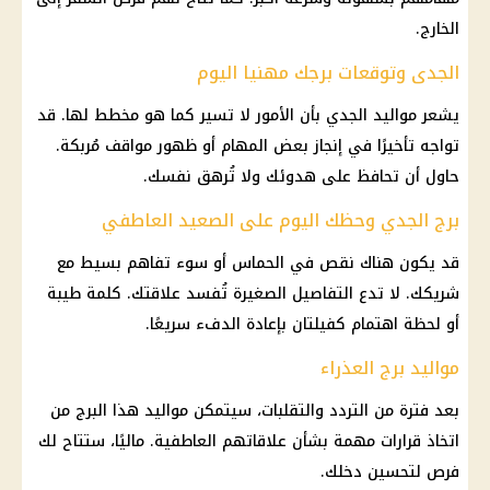
الخارج.
الجدى وتوقعات برجك مهنيا اليوم
يشعر
مواليد
الجدي بأن الأمور لا تسير كما هو مخطط لها. قد
تواجه تأخيرًا في إنجاز بعض المهام أو ظهور مواقف مُربكة.
حاول أن تحافظ على هدوئك ولا تُرهق نفسك.
برج الجدي وحظك اليوم على الصعيد العاطفي
قد يكون هناك نقص في الحماس أو سوء تفاهم بسيط مع
شريكك. لا تدع التفاصيل الصغيرة تُفسد علاقتك. كلمة طيبة
أو لحظة اهتمام كفيلتان بإعادة الدفء سريعًا.
مواليد برج العذراء
بعد فترة من التردد والتقلبات، سيتمكن مواليد هذا
البرج
من
اتخاذ قرارات مهمة بشأن علاقاتهم العاطفية. ماليًا، ستتاح لك
فرص لتحسين دخلك.