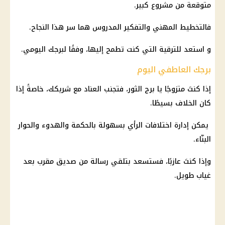
متوقعة من مشروع كبير.
فالتخطيط المهني والتفكير المدروس هما سر هذا النجاح.
و استعد للترقية التي كنت تطمح إليها، وفقًا لبرجك اليومي.
برجك العاطفي اليوم
إذا كنتَ متزوجًا يا
برج الثور
، فتجنب العناد مع شريكك، خاصةً إذا
كان الخلاف بسيطًا.
يمكن إدارة اختلافات الرأي بسهولة بالحكمة والهدوء والحوار
البنّاء.
وإذا كنتَ عازبًا، فستسعد بتلقي رسالة من صديق مقرب بعد
غياب طويل.