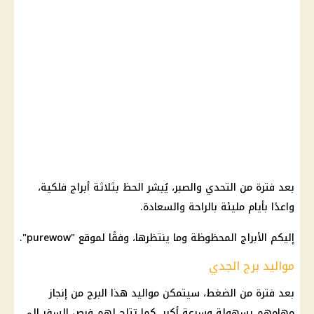
بعد فترة من التحدي والصبر، يُبشر الحظ بثلاثة
أبراج فلكية
،
واعدًا بأيام مليئة بالراحة والسعادة.
إليكم
الأبراج المحظوظة
وما ينتظرها، وفقًا لموقع "purewow".
مواليد برج الجدي
بعد فترة من الضغط، سيتمكن
مواليد
هذا
البرج
من إنجاز
مهامهم بسهولة وسرعة أكبر. كما تتاح لهم
فرص السفر
إلى