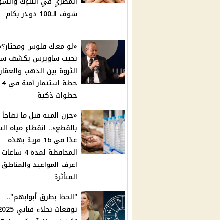
المصري في البنوك والس
شوف الـ100 دولار بكام
«لو معاك فلوس ومحتار؟».
نجيب ساويرس يكشف سر 
الثروة بين الذهب والعقار 
خطة استثمار آمنة في 4
خطوات ذكية
«خزن الميه قبل ما تفاجأ
بالقطع».. انقطاع مياه ال
غدًا في 16 قرية بهذه
المحافظة لمدة 4 ساعا
اعرف المواعيد والمناطق
المتأثرة
"الحظ يطرق أبوابهم"..
توقعات نجلاء قباني 25