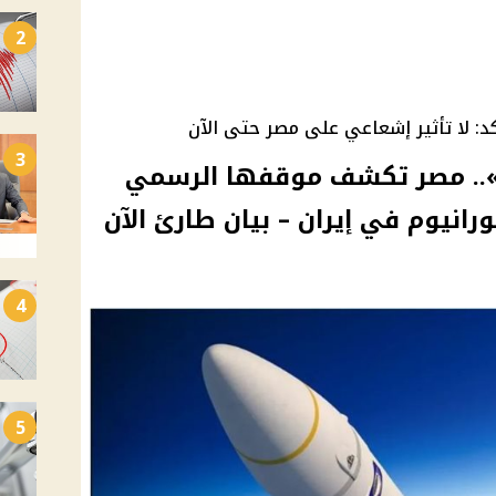
2
كد: لا تأثير إشعاعي على مصر حتى الآن
3
ع».. مصر تكشف موقفها الرسمي
انيوم في إيران – بيان طارئ الآن
4
5