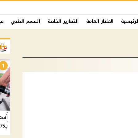
لرئيسية
الاخبار العامة
التقارير الخاصة
القسم الطبي
في
1
بـ20.75 جنيه والسولار بـ20.50 جنيه