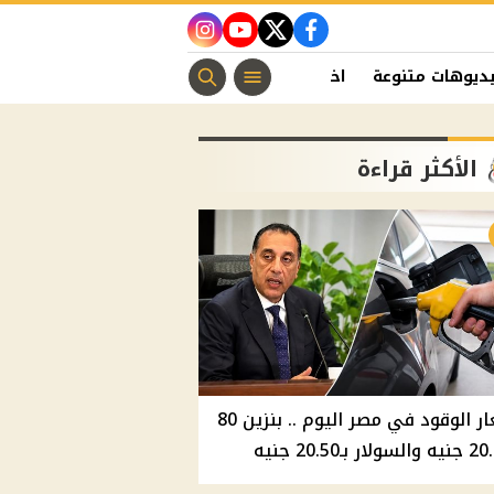
instagram
youtube
twitter
facebook
ديوهات متنوعة
اخبار الفن
منوعات مسيحية
اخبار الرياضة
الأكثر قراءة
أسعار الوقود في مصر اليوم .. بنزين 80