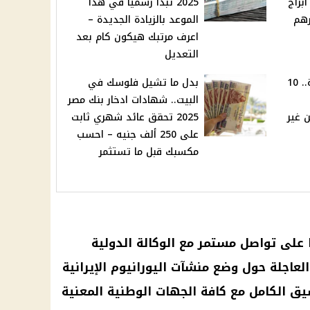
كشف مفاجآت كبرى لـ 5 أبراج
2025 تبدأ رسميًا في هذا
رهم
الموعد بالزيادة الجديدة –
اعرف مرتبك هيكون كام بعد
التعديل
هتنزل أفلام وبأعلى جودة.. 10
بدل ما تشيل فلوسك في
البيت.. شهادات ادخار بنك مصر
 غير
2025 تحقق عائد شهري ثابت
على 250 ألف جنيه – احسب
مكسبك قبل ما تستثمر
ا على تواصل مستمر مع الوكالة الدولية
العاجلة حول وضع منشآت اليورانيوم الإيرانية
يق الكامل مع كافة الجهات الوطنية المعنية