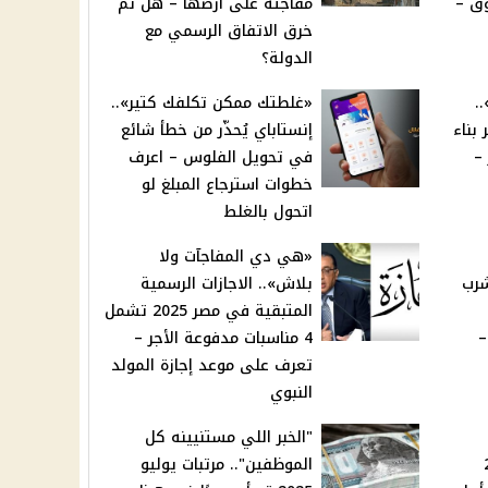
وق –
مفاجئة على أرضها – هل تم
خرق الاتفاق الرسمي مع
الدولة؟
.
«غلطتك ممكن تكلفك كتير»..
بناء
إنستاباي يُحذّر من خطأ شائع
–
في تحويل الفلوس – اعرف
خطوات استرجاع المبلغ لو
اتحول بالغلط
«هي دي المفاجآت ولا
شرب
بلاش».. الاجازات الرسمية
المتبقية في مصر 2025 تشمل
ت –
4 مناسبات مدفوعة الأجر –
تعرف على موعد إجازة المولد
النبوي
"الخبر اللي مستنيينه كل
20
الموظفين".. مرتبات يوليو