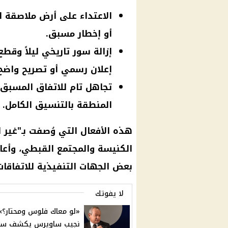
الاعتداء على أرض ملاصقة 
أو إخطار مسبق.
إزالة سور تاريخي ليلاً وق
إعلان رسمي أو تصريح واضح
تجاهل تام للاتفاق المسبق
المنطقة بالتنسيق الكامل.
هذه الأفعال التي وُصفت بـ"غير ال
الكنيسة
والمجتمع القبطي، وأعا
بعض الجهات التنفيذية للاتفاقات 
لا يفوتك
«لو معاك فلوس ومحتار؟».
نجيب ساويرس يكشف سر 