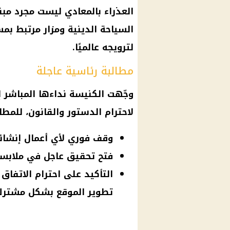
العذراء بالمعادي ليست مجرد مبن
السياحة الدينية ومزار مرتبط بم
لترويجه عالميًا.
مطالبة رئاسية عاجلة
وجّهت
الكنيسة
نداءها المباشر 
لاحترام الدستور والقانون، للمطالب
وقف فوري لأي أعمال إنشائي
فتح تحقيق عاجل في ملابسا
التأكيد على احترام الاتفاق
تطوير الموقع بشكل مشترك