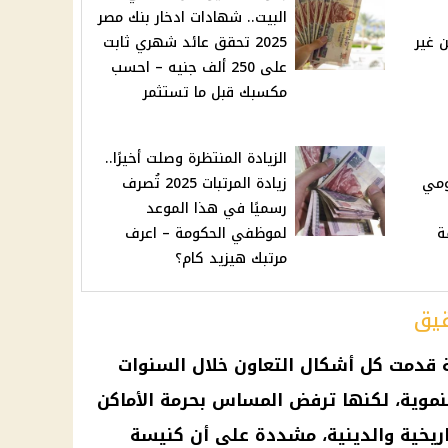
البيت.. شهادات ادخار بنك مصر
 غير
2025 تحقق عائد شهري ثابت
على 250 ألف جنيه – احسب
مكسبك قبل ما تستثمر
الزيادة المنتظرة وصلت أخيرًا..
ومي
زيادة المرتبات 2025 تُصرف
رسميًا في هذا الموعد
ة
لموظفي الحكومة – اعرف
مرتبك هيزيد كام؟
قيق
قدمت كل أشكال التعاون خلال السنوات
نموية، لكنها ترفض المساس بحرمة الأماكن
ريخية والدينية، مشددة على أن
كنيسة