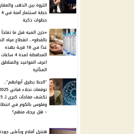
الثروة بين الذهب والعقار 
خطة استثمار آمنة في 4
خطوات ذكية
«خزن الميه قبل ما تفاجأ
بالقطع».. انقطاع مياه ال
غدًا في 16 قرية بهذه
المحافظة لمدة 4 ساعا
اعرف المواعيد والمناطق
المتأثرة
"الحظ يطرق أبوابهم"..
توقعات نجلاء قباني 25
ت
وفلوس بالكوم في انتظا
– هل برجك منهم؟