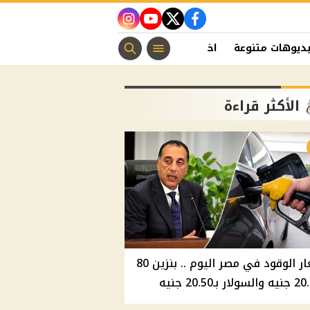
instagram
youtube
twitter
facebook
ديوهات متنوعة
اخبار الفن
منوعات مسيحية
اخبار الرياضة
الأكثر قراءة
أسعار الوقود في مصر اليوم .. بنزين 80