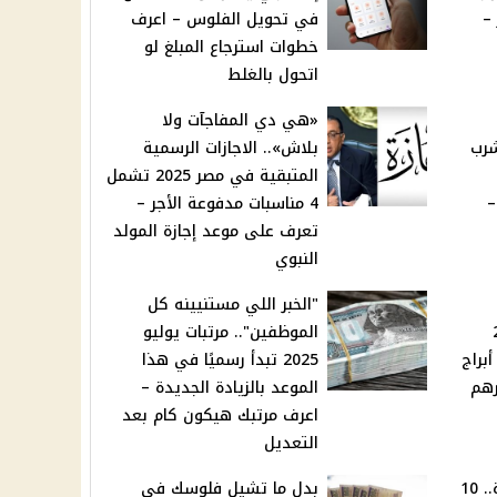
–
في تحويل الفلوس – اعرف
خطوات استرجاع المبلغ لو
اتحول بالغلط
«هي دي المفاجآت ولا
شرب
بلاش».. الاجازات الرسمية
المتبقية في مصر 2025 تشمل
ت –
4 مناسبات مدفوعة الأجر –
تعرف على موعد إجازة المولد
النبوي
"الخبر اللي مستنيينه كل
20
الموظفين".. مرتبات يوليو
كشف مفاجآت كبرى لـ 5 أبراج
2025 تبدأ رسميًا في هذا
رهم
الموعد بالزيادة الجديدة –
اعرف مرتبك هيكون كام بعد
التعديل
هتنزل أفلام وبأعلى جودة.. 10
بدل ما تشيل فلوسك في