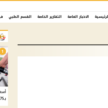
لرئيسية
الاخبار العامة
التقارير الخاصة
القسم الطبي
في
1
بـ20.75 جنيه والسولار بـ20.50 جنيه