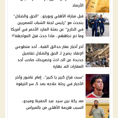
الأرصاد
قبل مباراة الأهلي وبورتو.. "الحق والضلال"
يتحدث مع "رئيس لجنة الشباب للمصريين
في الخارج" عن بعثة المارد الأحمر في أمريكا
وما تم تجاههم.. ماذا حدث قبل المواجهة؟!
آخر أخبار عقار حدائق القبة.. أحد متطوعي
الإنقاذ يصرح لـ الحق والضلال تفاصيل
جديدة عن الحـ ادث وتصريحات صاحب أحد
العقارات المـ نهارة
"سبت فراغ كبير يا كبير".. إمام عاشور وآخر
الأخبار في رحلة علاجه بعد كـ سر الترقوة
معـ ركة بين سيد عبد الحفيظ وميدو..
السبب هزيمة الأهلي من بالميراس