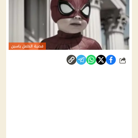
قضية الطفل ياسين
شارك