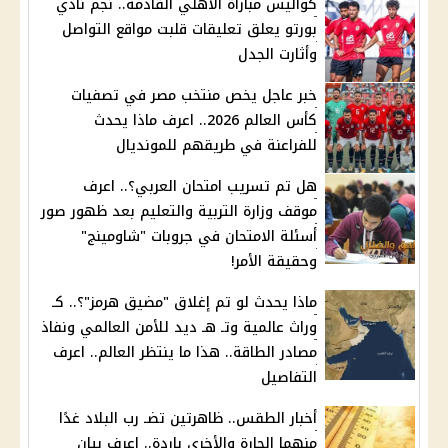
كواليس مباراة الأهلي القادمة.. نجم نادي
بورتو يعلق تعليقات قلبت مواقع التواصل
وأثارت الجدل
خبر عاجل يخص منتخب مصر في تصفيات
كأس العالم 2026.. اعرف ماذا يحدث
للفراعنة في طريقهم للمونديال
هل تم تسريب امتحان العربي؟.. اعرف
موقف وزارة التربية والتعليم بعد ظهور صور
أسئلة الامتحان في جروبات "شاومينج"
وحقيقة الأمر!
ماذا يحدث لو تم إغلاق "مضيق هرمز"؟.. كـ
وراث عالمية وتـ هـ ديد للأمن العالمي ونفاذ
مصادر الطاقة.. هذا ما ينتظر العالم.. اعرف
التفاصيل
أخبار الطقس.. ظاهرتين تضـ رب البلاد غدًا
منهما الحارة والأخرى باردة.. اعرف بيان