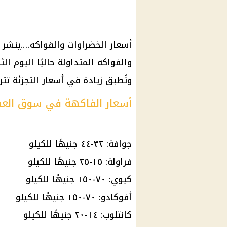
أسعار الخضراوات والفواكه….ينشر 
وتُطبق زيادة في أسعار التجزئة تتراوح بين 3 
أسعار الفاكهة في سوق العبو
جوافة: ٣٢-٤٤ جنيهًا للكيلو
فراولة: ١٥-٢٥ جنيهًا للكيلو
كيوي: ٧٠-١٥٠ جنيهًا للكيلو
أفوكادو: ٧٠-١٥٠ جنيهًا للكيلو
كانتلوب: ١٤-٢٠ جنيهًا للكيلو