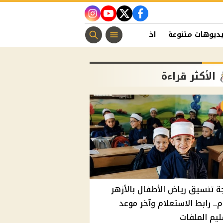
instagram
youtube
twitter
facebook
ديوهات متنوعة
اخبار الفن
منوعات مسيحية
اخبار الرياضة
الأكثر قراءة
ة تنسيق رياض الأطفال بالأزهر
م.. رابط الاستعلام وآخر موعد
يم الملفات