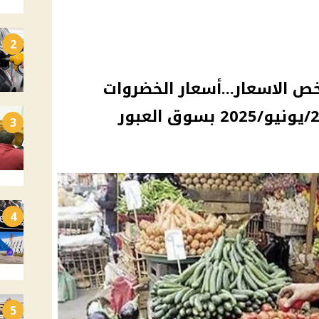
2
خص الاسعار...أسعار الخضروات
3
4
5