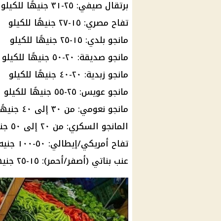
برتقال صيفي: ٢٥-٣١ جنيهًا للكيلو
تفاح مصري: ١٥-٢٧ جنيهًا للكيلو
مانجو بلدي: ١٥-٢٥ جنيهًا للكيلو
مانجو صديقة: ٢٠-٥٠ جنيهًا للكيلو
مانجو زبدية: ٢٠-٤٠ جنيهًا للكيلو
مانجو عويس: ٢٥-٥٥ جنيهًا للكيلو
مانجو نعومي: من ٣٠ إلى ٤٠ جنيهًا
المانجو السكري: من ٢٠ إلى ٥٠ جنيهًا
تفاح أمريكي/إيطالي: ٥٠-١٠٠ جنيه للكيلو
عنب بناتي (أصفر/أحمر): ١٥-٢٥ جنيهًا للكيلو