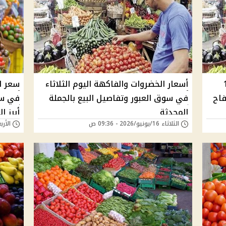
الجمعة 19
أسعار الخضروات والفاكهة اليوم الثلاثاء
سعر ال
يه والتفاح
في سوق العبور وتفاصيل البيع بالجملة
في سو
المحدثة
أبرز ا
الثلاثاء 16/يونيو/2026 - 09:36 ص
الأربعاء 10/يونيو/