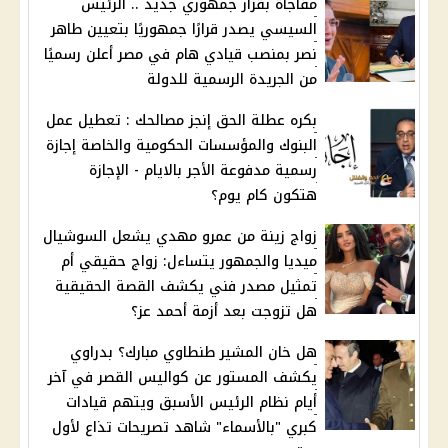
مفاجأة بقرار جمهوري جديد .. الرئيس
السيسي يصدر قرارًا جمهوريًا بتعيين طاهر
نصر بمنصب قيادي هام في مصر أعلن رسميًا
من الجريدة الرسمية للدولة
بكره عطلة الحق إنجز مصالحك : تعطيل عمل
البنوك والمؤسسات الحكومية والخاصة إجازة
رسمية مدفوعة الأجر بالايام - الإجازة
هتكون كام يوم؟
زواج زينة من عمرو مهدي يشعل السوشيال
ميديا والجمهور يتساءل: زواج حقيقي أم
تمثيل مصدر فني يكشف القصة الحقيقية
هل تزوجت بعد أزمة أحمد عز؟
هل خان المشير طنطاوي مبارك؟ بدراوي
يكشف المستور عن كواليس القصر في آخر
أيام نظام الرئيس الأسبق ويتهم قيادات
كبري "بالأسماء" شاهد تصريحات تذاع لأول