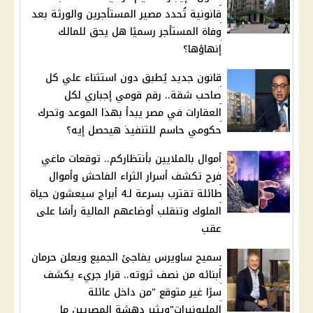
قانونية تُحدد مصير المستأجرين والورثة بعد
وفاة المستأجر رسميًا هل يحق للمالك
إنهاؤها؟
قانون جديد يُطبق دون استثناء علي كل
صاحب شقة.. رقم قومي إجباري لكل
العقارات في مصر يبدأ بهذا الموعد وتحرك
حكومي حاسم للتنفيذ هيحصل إيه؟
أموال بالملايين بأنتظاركم.. توقعات ماغي
فرح تكشف أسرار الثراء الفاحش وأموال
طائلة تقترب بسرعة لـ4 أبراج سيعشون حياة
الملوك وتنقلب أوضاعهم المالية رأسًا على
عقب
سميح ساويرس يفاجئ الجميع ويعلن حرمان
أبنائه من نصف ثروته.. قرار جريء يكشف
سرًا غير متوقع "من داخل عائلة
المليونيرات"ويثير دهشة المصريين ما