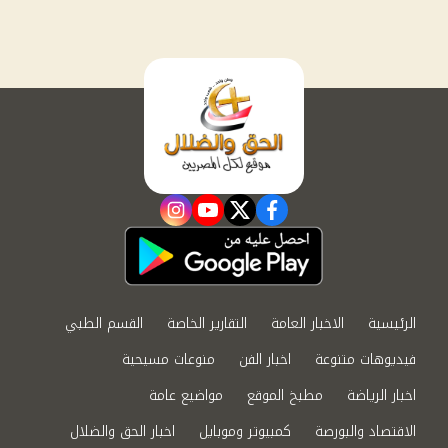
instagram
youtube
twitter
facebook
الرئيسية
الاخبار العامة
التقارير الخاصة
القسم الطبي
فيديوهات متنوعة
اخبار الفن
منوعات مسيحية
اخبار الرياضة
مطبخ الموقع
مواضيع عامة
الاقتصاد والبورصة
كمبيوتر وموبايل
اخبار الحق والضلال