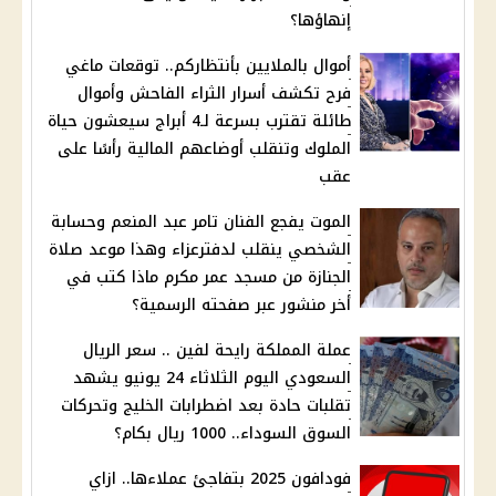
إنهاؤها؟
أموال بالملايين بأنتظاركم.. توقعات ماغي
فرح تكشف أسرار الثراء الفاحش وأموال
طائلة تقترب بسرعة لـ4 أبراج سيعشون حياة
الملوك وتنقلب أوضاعهم المالية رأسًا على
عقب
الموت يفجع الفنان تامر عبد المنعم وحسابة
الشخصي ينقلب لدفترعزاء وهذا موعد صلاة
الجنازة من مسجد عمر مكرم ماذا كتب في
أخر منشور عبر صفحته الرسمية؟
عملة المملكة رايحة لفين .. سعر الريال
السعودي اليوم الثلاثاء 24 يونيو يشهد
تقلبات حادة بعد اضطرابات الخليج وتحركات
السوق السوداء.. 1000 ريال بكام؟
فودافون 2025 بتفاجئ عملاءها.. ازاي