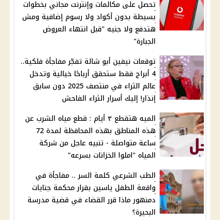
تحصل على مكالمات وإنترنت مجاني بخطوات
بسيطة بدون أكواد ولا رسوم إضافية ومش
هتدفع ولا جنيه "قبل انتهاء العروض
الجبارة"
توقعات نيفين أبو شالة تفجّر مفاجأة فلكية..
4 أبراج فقط ستحقق أرباحًا خيالية وتدخل
عالم الثراء في منتصف 2025 دون سابق
إنذار! إليك أسرار الثراء الفاحش
الميه هتقطع ٣ أيام : قطع مياه الشرب عن
هذه المناطق بهذه المحافظة لمدة 72
ساعة متواصلة - تنبيه عاجل من شركة
المياه "املوا الخزانات بسرعه"
الطب الشرعي كلمة السر .. مفاجأة في
واقعة الطفل ياسين بقرار محكمة جنايات
دمنهور ماذا قرر القضاء في قضية مدرسة
البحيرة؟