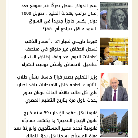
سعر الدولار يسجل تحركًا غير متوقع بعد
إعلان ترامب بهدنة الخليج ..تحويل 1000
دولار يكسر حاجزاً جديداً في السوق
السوداء هل يتراجع أم يقفز؟
هبوط تاريخي لعيار 21 .. أسعار الذهب
تسجل انخفاض غير متوقع في منتصف
تعاملات اليوم بعد وقف إطلاق الـ،نـ،ـار..
تفاصيل الانخفاض وأفضل توقيت للشراء
وزير التعليم يصدر قرارًا حاسمًا بشأن طلاب
الثانوية العامة خلال الامتحانات ينفذ اجباريا
علي كل طالب بهذه الحالة فرمان صارم
يحدث لأول مرة بتاريخ التعليم المصري
قانونيًا هل عقود الإيجار بـ59 سنة خارج
قانون الإيجار القديم؟ رد يكشف مفاجأة
قانونية تُحدد مصير المستأجرين والورثة بعد
وفاة المستأجر رسميًا هل يحق للمالك