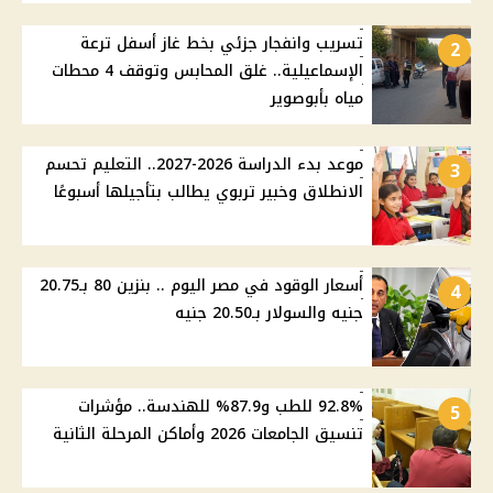
تسريب وانفجار جزئي بخط غاز أسفل ترعة
2
الإسماعيلية.. غلق المحابس وتوقف 4 محطات
مياه بأبوصوير
موعد بدء الدراسة 2026-2027.. التعليم تحسم
3
الانطلاق وخبير تربوي يطالب بتأجيلها أسبوعًا
أسعار الوقود في مصر اليوم .. بنزين 80 بـ20.75
4
جنيه والسولار بـ20.50 جنيه
92.8% للطب و87.9% للهندسة.. مؤشرات
5
تنسيق الجامعات 2026 وأماكن المرحلة الثانية