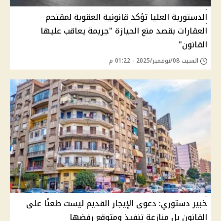
الدستورية العليا تؤكد قانونية العقوبة لمقتحم
العقارات بقصد منع الحيازة "جريمة يعاقب عليها
القانون"
السبت 08/نوفمبر/2025 - 01:22 م
خبير دستوري: دعوى الإيجار القديم ليست طعنًا على
القانون بل منازعة تنفيذ ومتوقع رفضها