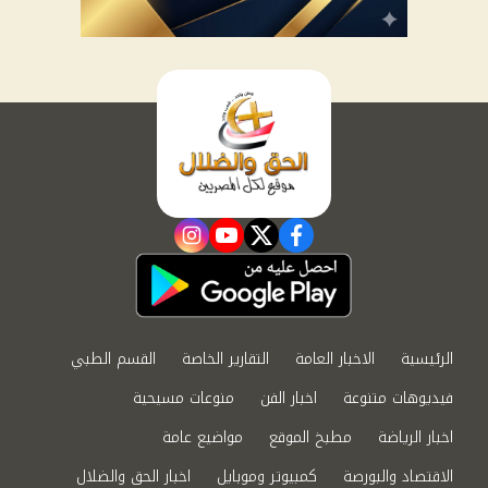
instagram
youtube
twitter
facebook
الرئيسية
الاخبار العامة
التقارير الخاصة
القسم الطبي
فيديوهات متنوعة
اخبار الفن
منوعات مسيحية
اخبار الرياضة
مطبخ الموقع
مواضيع عامة
الاقتصاد والبورصة
كمبيوتر وموبايل
اخبار الحق والضلال