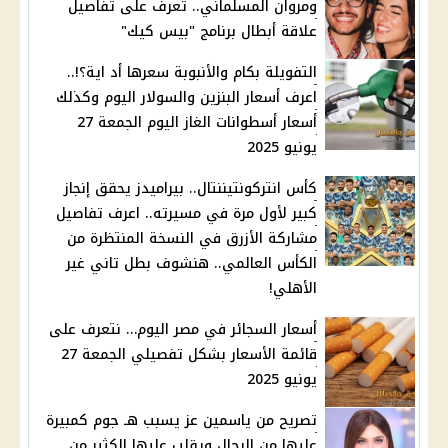
ومروان المسلماني.. تعرف على تفاصيل
علاقة أبطال برنامج "بيس كيك"
التفويلة بكام والأنبوبة سعرها أد اية؟!..
اعرف أسعار البنزين والسولار اليوم وكذلك
أسعار أسطوانات الغاز اليوم الجمعة 27
يونيو 2025
كأس انتركونتيننتال.. بيراميدز يحقق إنجاز
كبير لأول مرة في مسيرته.. اعرف تفاصيل
مشاركة الأزرق في النسخة المنتظرة من
الكأس العالمي.. هنشوف بطل تاني غير
الأهلي!
أسعار السجائر في مصر اليوم… نتعرف على
قائمة الأسعار بشكل تفصيلي الجمعة 27
يونيو 2025
تصريح من ياسمين عز يسبب هـ جوم كمبيرة
عليها من الرجال ويقلب عليها الكثير من