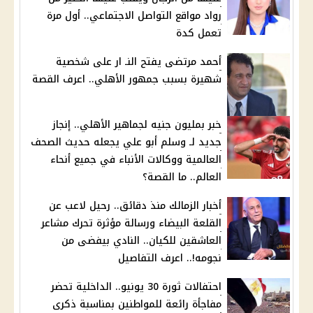
رواد مواقع التواصل الاجتماعي.. أول مرة
تعمل كدة
أحمد مرتضى يفتح النـ ار على شخصية
شهيرة بسبب جمهور الأهلي.. اعرف القصة
خبر بمليون جنيه لجماهير الأهلي.. إنجاز
جديد لـ وسلم أبو علي يجعله حديث الصحف
العالمية ووكالات الأنباء في جميع أنحاء
العالم.. ما القصة؟
أخبار الزمالك منذ دقائق.. رحيل لاعب عن
القلعة البيضاء ورسالة مؤثرة تحرك مشاعر
العاشقين للكيان.. النادي بيفضى من
نجومه!.. اعرف التفاصيل
احتفالات ثورة 30 يونيو.. الداخلية تحضر
مفاجأة رائعة للمواطنين بمناسبة ذكرى