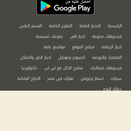
الرئيسية
الاخبار العامة
التقارير الخاصة
القسم الطبي
فيديوهات متنوعة
اخبار الفن
منوعات مسيحية
اخبار الرياضة
مطبخ الموقع
مواضيع عامة
الاقتصاد والبورصة
كمبيوتر وموبايل
اخبار الحق والضلال
فيديوهات فضائيات
مطبخ الاكل مع لى لى
تكنولوجيا
سيارات
اسعار وعروض
عقارات في مصر
الابراج الفلكية
حظك اليوم
من نحن
سياسة الخصوصية
اتصل بنا
©2024 الحق والضلال All Rights Reserved.
Powered by