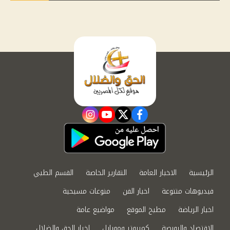
instagram
youtube
twitter
facebook
الرئيسية
الاخبار العامة
التقارير الخاصة
القسم الطبي
فيديوهات متنوعة
اخبار الفن
منوعات مسيحية
اخبار الرياضة
مطبخ الموقع
مواضيع عامة
الاقتصاد والبورصة
كمبيوتر وموبايل
اخبار الحق والضلال