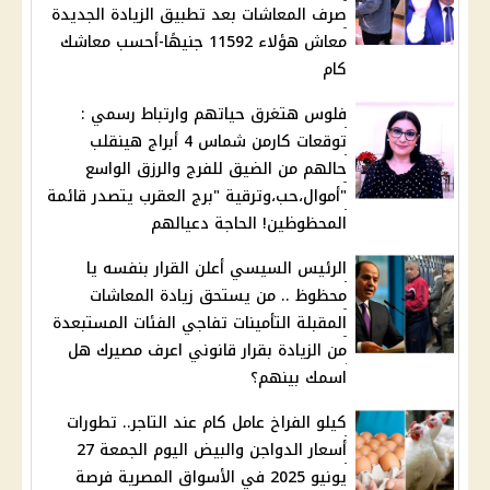
صرف المعاشات بعد تطبيق الزيادة الجديدة
معاش هؤلاء 11592 جنيهًا-أحسب معاشك
كام
فلوس هتغرق حياتهم وارتباط رسمي :
توقعات كارمن شماس 4 أبراج هينقلب
حالهم من الضيق للفرج والرزق الواسع
"أموال،حب،وترقية "برج العقرب يتصدر قائمة
المحظوظين! الحاجة دعيالهم
الرئيس السيسي أعلن القرار بنفسه يا
محظوظ .. من يستحق زيادة المعاشات
المقبلة التأمينات تفاجي الفئات المستبعدة
من الزيادة بقرار قانوني اعرف مصيرك هل
اسمك بينهم؟
كيلو الفراخ عامل كام عند التاجر.. تطورات
أسعار الدواجن والبيض اليوم الجمعة 27
يونيو 2025 في الأسواق المصرية فرصة