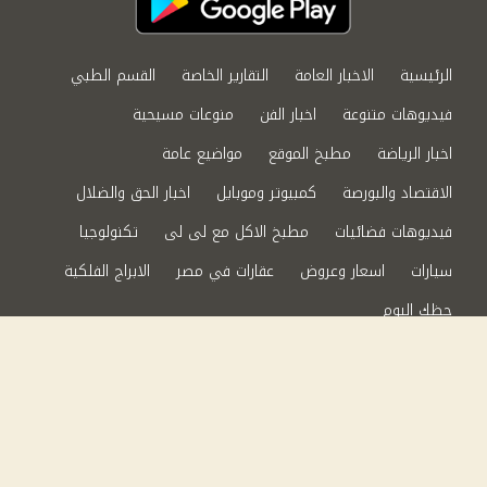
الرئيسية
الاخبار العامة
التقارير الخاصة
القسم الطبي
فيديوهات متنوعة
اخبار الفن
منوعات مسيحية
اخبار الرياضة
مطبخ الموقع
مواضيع عامة
الاقتصاد والبورصة
كمبيوتر وموبايل
اخبار الحق والضلال
فيديوهات فضائيات
مطبخ الاكل مع لى لى
تكنولوجيا
سيارات
اسعار وعروض
عقارات في مصر
الابراج الفلكية
حظك اليوم
من نحن
سياسة الخصوصية
اتصل بنا
©2024 الحق والضلال All Rights Reserved.
Powered by