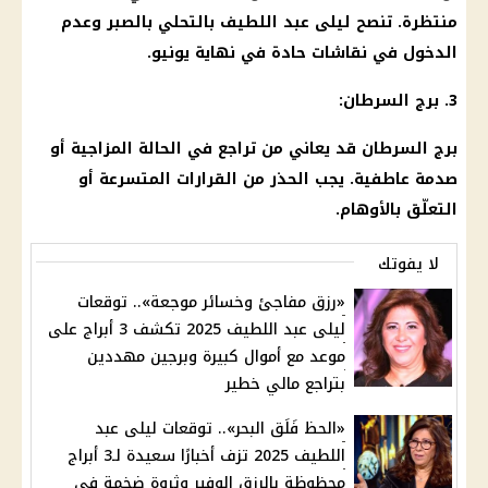
منتظرة. تنصح ليلى عبد اللطيف بالتحلي بالصبر وعدم
الدخول في نقاشات حادة في نهاية يونيو.
3. برج السرطان:
برج السرطان قد يعاني من تراجع في الحالة المزاجية أو
صدمة عاطفية. يجب الحذر من القرارات المتسرعة أو
التعلّق بالأوهام.
لا يفوتك
«رزق مفاجئ وخسائر موجعة».. توقعات
ليلى عبد اللطيف 2025 تكشف 3 أبراج على
موعد مع أموال كبيرة وبرجين مهددين
بتراجع مالي خطير
«الحظ فَلَق البحر».. توقعات ليلى عبد
اللطيف 2025 تزف أخبارًا سعيدة لـ3 أبراج
محظوظة بالرزق الوفير وثروة ضخمة في