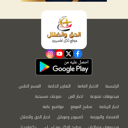
instagram
youtube
twitter
facebook
الرئيسية
الاخبار العامة
التقارير الخاصة
القسم الطبي
فيديوهات متنوعة
اخبار الفن
منوعات مسيحية
اخبار الرياضة
مطبخ الموقع
مواضيع عامة
الاقتصاد والبورصة
كمبيوتر وموبايل
اخبار الحق والضلال
فيديوهات فضائيات
مطبخ الاكل مع لى لى
تكنولوجيا