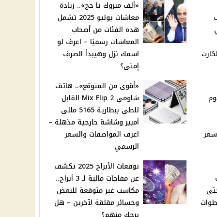
«ألف مبروك يا حج».. زيادة
معاشات يوليو 2025 تشمل
هذه الفئات من أصحاب
المعاشات رسميًا – اعرف لو
كارت
اسمك نزل وهيبدأ الصرف
إمتى؟
«أقوى من المتوقع».. هاتف
وم
شاومي Mix Flip 2 القابل
للطي ببطارية 5165 مللي
أمبير وشاشة خارجية مذهلة –
ف سعر
اعرف المواصفات والسعر
الرسمي
توقعات الأبراج 2025 تكشف
عن مفاجآت مالية لـ 3 أبراج..
جي 2022 وحتى
مكاسب غير متوقعة للبعض
خطوات
وخسائر مقلقة لآخرين – هل
برجك منهم؟