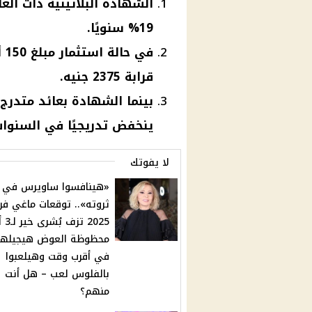
الشهادة البلاتينية ذات العا
19% سنويًا.
في
قرابة 2375 جنيه.
بينما الشهادة بعائد متدرج 
ينخفض تدريجيًا في السنوات 
لا يفوتك
«هينافسوا ساويرس في
ثروته».. توقعات ماغي فر
2025 ت
محظوظة العوض هيجيله
في أقرب وقت وهيلعبوا
بالفلوس لعب – هل أنت
منهم؟