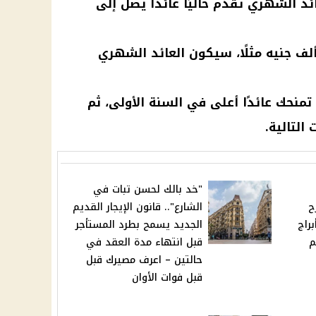
ئد الشهري تقدم حاليًا عائدًا يصل إلى
 حالة استثمار مبلغ 150 ألف جنيه مثلًا، سيكون العائد الشهري
تمنحك عائدًا أعلى في السنة الأولى، ثم
التالية.
"خد بالك لحسن تبات في
ح
الشارع".. قانون الإيجار القديم
زف بُشرى خير لـ3 أبراج
الجديد يسمح بطرد المستأجر
م
قبل انتهاء مدة العقد في
حالتين – اعرف مصيرك قبل
قبل فوات الأوان