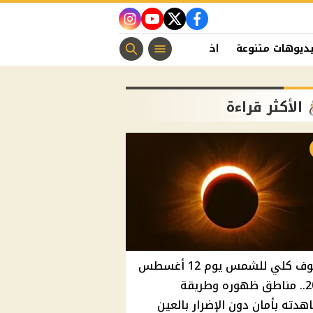
instagram
youtube
twitter
facebook
ديوهات متنوعة
اخبار الفن
منوعات مسيحية
اخبار الرياضة
الأكثر قراءة
كسوف كلي للشمس يوم 12 أغسطس
2026.. مناطق ظهوره وطريقة
دته بأمان دون الإضرار بالعين