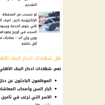
التقديم
لو بتسحب من المحفظة
الإلكترونية كتير.. اعرف ال
اللي بتوفر الخدمة ورسوم
السحب في أورنج وفوداف
ووي وإي آند – مفاجآت ف
أقل تكلفة
هل شهادات ادخار البنك الأه
نعم،
شهادات ادخار البنك الأهلي
الموظفون الباحثون عن دخل
كبار السن وأصحاب المعاشات 
الأسر التي ترغب في تأمين 