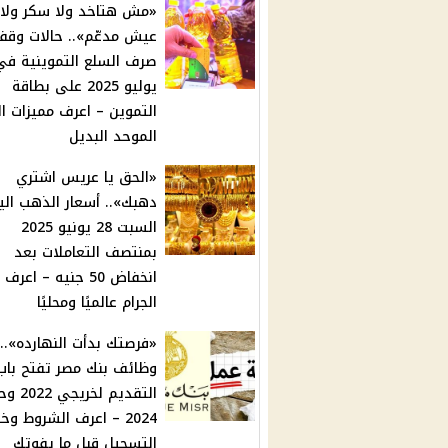
«مش هتاخد ولا سكر ولا
عيش مدعّم».. حالات وقف
صرف السلع التموينية في
يوليو 2025 على بطاقة
التموين – اعرف مميزات ال
الموحد البديل
«الحق يا عريس اشتري
دهبك».. أسعار الذهب الي
السبت 28 يونيو 2025
بمنتصف التعاملات بعد
انخفاض 50 جنيه – اعر
الجرام عالميًا ومحليًا
«فرصتك بدأت النهارده»..
وظائف بنك مصر تفتح باب
التقديم لخري
2024 – اعرف الشروط و
التسجيل قبل ما يفوتك