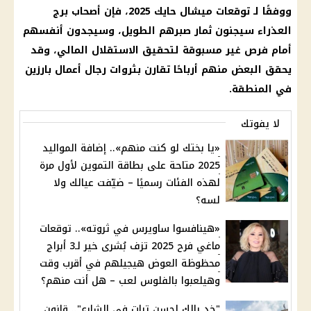
ووفقًا لـ توقعات ميشال حايك 2025، فإن أصحاب برج
العذراء سيجنون ثمار صبرهم الطويل، وسيجدون أنفسهم
أمام فرص غير مسبوقة لتحقيق الاستقلال المالي، وقد
يحقق البعض منهم أرباحًا تقارن بثروات رجال أعمال بارزين
في المنطقة.
لا يفوتك
«يا بختك لو كنت منهم».. إضافة المواليد
2025 متاحة على بطاقة التموين لأول مرة
لهذه الفئات رسميًا – ضيّفت عيالك ولا
لسه؟
«هينافسوا ساويرس في ثروته».. توقعات
ماغي فرح 2025 تزف بُشرى خير لـ3 أبراج
محظوظة العوض هيجيلهم في أقرب وقت
وهيلعبوا بالفلوس لعب – هل أنت منهم؟
"خد بالك لحسن تبات في الشارع".. قانون