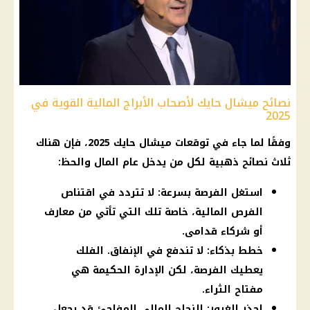
نصائح ميشال حايك لأصحاب الأبراج المالية القوية في
2025
وفقًا لما جاء في
توقعات ميشال حايك
2025، فإن هناك
ثلاث نصائح ذهبية لكل من يدخل عام المال والحظ:
استغل الفرصة بسرعة: لا تتردد في اقتناص
الفرص المالية، خاصة تلك التي تأتي من معارف
أو شركاء قدامى.
خطط بذكاء: لا تندفع في الإنفاق. الفلك
يعطيك الفرصة، لكن الإدارة الحكيمة هي
مفتاح الثراء.
احذر الغرور: النجاح المالي المفاجئ قد يجعل