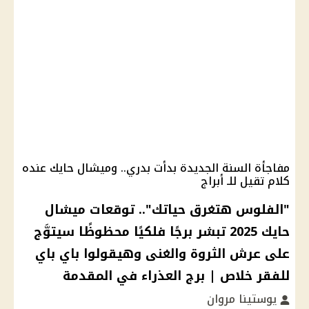
مفاجأة السنة الجديدة بدأت بدري.. وميشال حايك عنده
كلام تقيل للـ أبراج
"الفلوس هتغرق حياتك".. توقعات ميشال
حايك 2025 تبشر برجًا فلكيًا محظوظًا سيتوَّج
على عرش الثروة والغنى وهيقولوا باي باي
للفقر خلاص | برج العذراء في المقدمة
يوستينا مروان