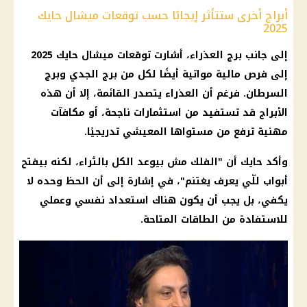
أبراج أخرى ستتأثر إيجابًا حسب توقعات ميشال حايك
2025
إلى جانب برج العذراء، أشارت توقعات ميشال حايك 2025
إلى فرص مالية مواتية أيضًا لكل من برج الجدي وبرج
السرطان. فرغم أن العذراء يتصدر القائمة، إلا أن هذه
الأبراج قد تستفيد من استثمارات ناجحة، أو مكافآت
مهنية ترفع من مستواها المعيشي تدريجيًا.
وأكد حايك أن "الفلك مش بيوعد الكل بالثراء، لكنه بيفتح
أبواب للّي يعرف يغتنم"، في إشارة إلى أن الحظ وحده لا
يكفي، بل يجب أن يكون هناك استعداد نفسي وعملي
للاستفادة من الطاقات المتاحة.