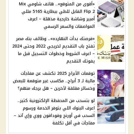
«أقوى من المتوقع».. هاتف شاومي Mix
Flip 2 القابل للطي ببطارية 5165 مللي
أمبير وشاشة خارجية مذهلة – اعرف
المواصفات والسعر الرسمي
«فرصتك بدأت النهارده».. وظائف بنك مصر
تفتح باب التقديم لخريجي 2022 وحتى 2024
– اعرف الشروط وخطوات التسجيل قبل ما
يفوتك التقديم
توقعات الأبراج 2025 تكشف عن مفاجآت
مالية لـ 3 أبراج.. مكاسب غير متوقعة للبعض
وخسائر مقلقة لآخرين – هل برجك منهم؟
لو بتسحب من المحفظة الإلكترونية كتير..
اعرف البنوك اللي بتوفر الخدمة ورسوم
السحب في أورنج وفودافون ووي وإي آند –
مفاجآت في أقل تكلفة