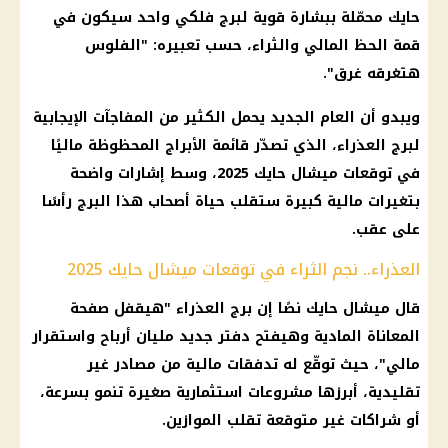
حايك محمّلة ببشارة قوية لبرج فلكي واحد سيكون في
قمة الحظ المالي والثراء، حسب تعبيره: "الفلوس
هتغرقه غرق".
ويبدو أن العام الجديد يحمل الكثير من المفاجآت الإيجابية
لبرج العذراء، الذي تصدّر قائمة الأبراج المحظوظة ماليًا
في توقعات ميشال حايك 2025، وسط إشارات واضحة
بتغيرات مالية كبيرة ستقلب حياة أصحاب هذا البرج رأسًا
على عقب.
العذراء.. نجم الثراء في توقعات ميشال حايك 2025
قال ميشال حايك نصًا إن برج العذراء "هيقفل صفحة
المعاناة المادية وهيفتح دفتر جديد مليان أرباح واستقرار
مالي"، حيث توقّع له تدفقات مالية من مصادر غير
تقليدية، أبرزها مشروعات استثمارية صغيرة تنمو بسرعة،
أو شراكات غير متوقعة تقلب الموازين.