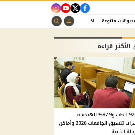
instagram
youtube
twitter
facebook
ديوهات متنوعة
اخبار الفن
منوعات مسيحية
اخبار الرياضة
الأكثر قراءة
92.8% للطب و87.9% للهندسة..
مؤشرات تنسيق الجامعات 2026 وأماكن
حلة الثانية