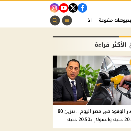
instagram
youtube
twitter
facebook
ديوهات متنوعة
اخبار الفن
منوعات مسيحية
اخبار الرياضة
الأكثر قراءة
أسعار الوقود في مصر اليوم .. بنزين 80