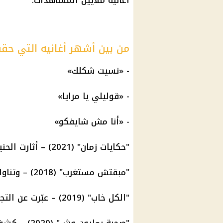
أغانيه ملايين المشاهدات.
من بين أشهر أغانيه التي حققت 
- «نسيت شكلك»
- «قوليلي يا مرايا»
- «أنا مش شايفكو»
"حكايات زمان" (2021) – أثارت الحنين إلى الماضي.
"مبقتش مستغرب" (2018) – وتناولت خيبات الأمل في الحياة.
"الكل خاب" (2019) – عبّرت عن التجارب الإنسانية المؤلمة.