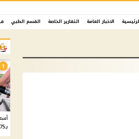
لرئيسية
الاخبار العامة
التقارير الخاصة
القسم الطبي
في
1
بـ20.75 جنيه والسولار بـ20.50 جنيه