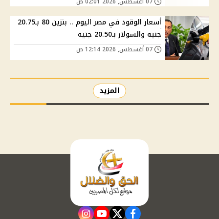
07 أغسطس, 2026 02:01 ص
أسعار الوقود في مصر اليوم .. بنزين 80 بـ20.75
جنيه والسولار بـ20.50 جنيه
07 أغسطس, 2026 12:14 ص
المزيد
instagram
youtube
twitter
facebook