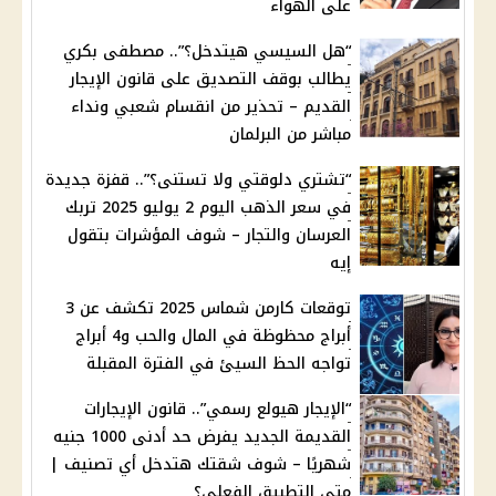
على الهواء
“هل السيسي هيتدخل؟”.. مصطفى بكري
يطالب بوقف التصديق على قانون الإيجار
القديم – تحذير من انقسام شعبي ونداء
مباشر من البرلمان
“تشتري دلوقتي ولا تستنى؟”.. قفزة جديدة
في سعر الذهب اليوم 2 يوليو 2025 تربك
العرسان والتجار – شوف المؤشرات بتقول
إيه
توقعات كارمن شماس 2025 تكشف عن 3
أبراج محظوظة في المال والحب و4 أبراج
تواجه الحظ السيئ في الفترة المقبلة
“الإيجار هيولع رسمي”.. قانون الإيجارات
القديمة الجديد يفرض حد أدنى 1000 جنيه
شهريًا – شوف شقتك هتدخل أي تصنيف |
متي التطبيق الفعلي؟