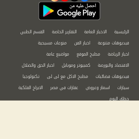
الرئيسية
الاخبار العامة
التقارير الخاصة
القسم الطبي
فيديوهات متنوعة
اخبار الفن
منوعات مسيحية
اخبار الرياضة
مطبخ الموقع
مواضيع عامة
الاقتصاد والبورصة
كمبيوتر وموبايل
اخبار الحق والضلال
فيديوهات فضائيات
مطبخ الاكل مع لى لى
تكنولوجيا
سيارات
اسعار وعروض
عقارات في مصر
الابراج الفلكية
حظك اليوم
من نحن
سياسة الخصوصية
اتصل بنا
©2024 الحق والضلال All Rights Reserved.
Powered by