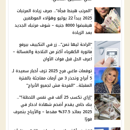
“المرتب هينط فجأة”.. صرف زيادة المرتبات
2025 يبدأ 22 يوليو وهؤلاء الموظفين
هيقبضوا 8000 جنيه – شوف مرتبك الجديد
بعد الزيادة
“الراحة ليها تمن”.. زر في التكييف بيرفع
فاتورة الكهرباء أكتر من التلاجة والغسالة –
اعرف الحل قبل فوات الأوان
توقعات ماغي فرح 2025 تزف أخبار سعيدة لـ
5 أبراج وتحذر 3 من أزمات مفاجئة بالفترة
المقبلة.. “الفرحة مش لجميع الأبراج”
“إزاي تكسب 25 ألف في نفس اللحظة؟”..
بنك خاص يقدم أضخم شهادة ادخار في
2025 بعائد 37.5% مقدما – والأرباح بتصرف
فورًا