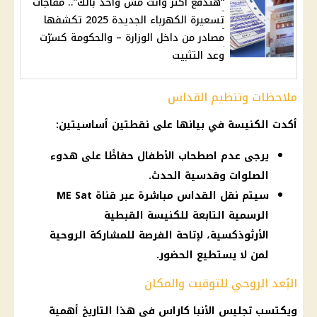
“هتدفع أكتر وانت مش واخد بالك”.. مفاجآت
تسعيرة الكهرباء الجديدة 2025 تكشفها
مصادر من داخل الوزارة – والحكومة كسرّت
وعد التثبيت
ملاحظات وتنظيم القداس
أكدت الكنيسة في بيانها على نقطتين أساسيتين:
يرجى عدم اصطحاب الأطفال حفاظًا على هدوء
الصلوات وقدسية الحدث.
سيتم نقل القداس مباشرة عبر قناة ME Sat
الرسمية التابعة للكنيسة القبطية
الأرثوذكسية، لإتاحة الفرصة للمشاركة الروحية
لمن لا يستطيع الحضور.
البُعد الروحي للتوقيت والمكان
ويكتسب تجليس الأنبا كاراس في هذا التاريخ أهمية