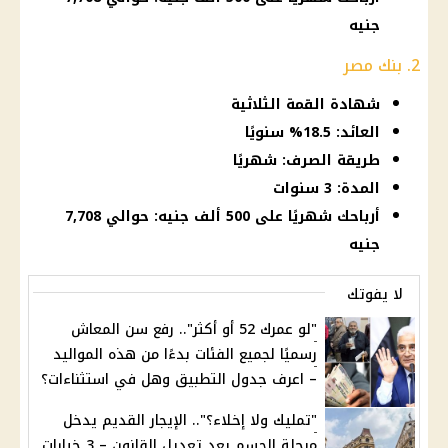
جنيه
2. بنك مصر
شهادة القمة الثلاثية
العائد: 18.5% سنويًا
طريقة الصرف: شهريًا
المدة: 3 سنوات
أرباحك شهريًا على 500 ألف جنيه: حوالي 7,708
جنيه
لا يفوتك
"لو عمرك 52 أو أكثر".. رفع سن المعاش
رسميًا لجميع الفئات بدءًا من هذه المواليد
– اعرف جدول التطبيق وهل في استثناءات؟
"تمليك ولا إخلاء؟".. الإيجار القديم يدخل
مرحلة الحسم بعد تعديل القانون – 3 خيارات