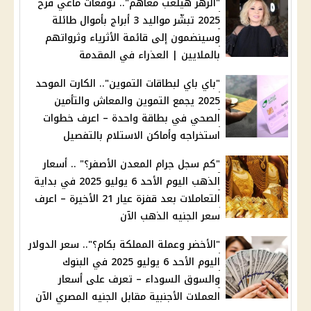
"الزهر هيلعب معاهم".. توقعات ماغي فرح
2025 تبشّر مواليد 3 أبراج بأموال طائلة
وسينضمون إلى قائمة الأثرياء وثرواتهم
بالملايين | العذراء في المقدمة
"باي باي لبطاقات التموين".. الكارت الموحد
2025 يجمع التموين والمعاش والتأمين
الصحي في بطاقة واحدة – اعرف خطوات
استخراجه وأماكن الاستلام بالتفصيل
"كم سجل جرام المعدن الأصفر؟" .. أسعار
الذهب اليوم الأحد 6 يوليو 2025 في بداية
التعاملات بعد قفزة عيار 21 الأخيرة – اعرف
سعر الجنيه الذهب الآن
"الأخضر وعملة المملكة بكام؟".. سعر الدولار
اليوم الأحد 6 يوليو 2025 في البنوك
والسوق السوداء – تعرف على أسعار
العملات الأجنبية مقابل الجنيه المصري الآن