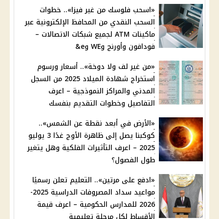
«اسحب فلوسك من غير فيزا».. خطوات
السحب النقدي من المحافظ الإلكترونية عبر
ماكينات ATM لجميع شبكات الاتصالات –
فودافون وأورنج وWE وe&
«من غير لف ولا دوخة».. أسعار ورسوم
استخراج شهادة الميلاد 2025 من السجل
المدني والمراكز النموذجية – اعرف
التفاصيل وخطوات التقديم بنفسك
«الأرض في أبعد نقطة عن الشمس»..
كوكبنا يصل إلى ظاهرة الأوج غدًا 3 يوليو
2025 – اعرف التأثيرات الفلكية وهل يتغير
طول الفصول؟
«ادفع على مرتين».. التعليم تعلن رسميًا
مواعيد سداد المصروفات الدراسية 2025-
2026 للمدارس الحكومية – اعرف قيمة
الأقساط لكل مرحلة تعليمية