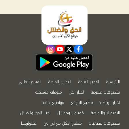
instagram
youtube
twitter
facebook
الرئيسية
الاخبار العامة
التقارير الخاصة
القسم الطبي
فيديوهات متنوعة
اخبار الفن
منوعات مسيحية
اخبار الرياضة
مطبخ الموقع
مواضيع عامة
الاقتصاد والبورصة
كمبيوتر وموبايل
اخبار الحق والضلال
فيديوهات فضائيات
مطبخ الاكل مع لى لى
تكنولوجيا