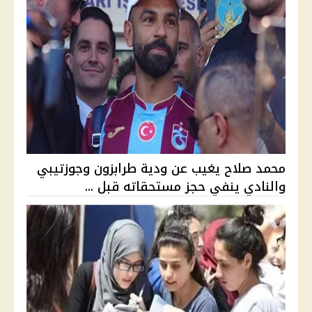
محمد صلاح يغيب عن ودية طرابزون وجوزتيبي
والنادي ينفي حجز مستحقاته قبل ...