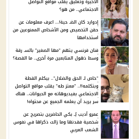
الأخيرة وتعليق يقلب مواقع التواصل
الاجتماعي.. من هو؟
إدوارد كان الضـ حية!... اعرف معلومات عن
حقن التخصيص ومن الأشخاص الممنوعين من
استخدامها
فنان فرنسي يتهم "مها الصغير" بالسـ رقة
وسط ذهول المتابعين مرة أخرى.. ما القصة؟
"خاص لـ الحق والضلال".. بيكلم القطة
وبتكلمه!!.. "معتز طه" يقلب مواقع التواصل
الاجتماعي بفيديوهاته مع الحيوانات.. هناك
سر يريد أن يعلمه الجميع عن محتواه!
عمرو أديب يُـ بكي الحاضرين بتصريح عن
شخصية فقدنها وما زالت ذكراها في نفوس
الشعب العربي