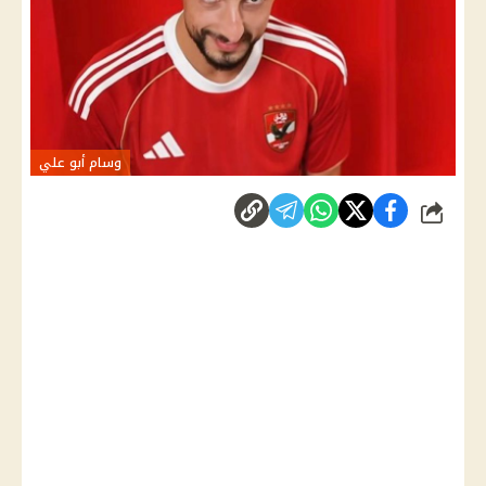
وسام أبو علي
شارك