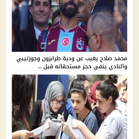
محمد صلاح يغيب عن ودية طرابزون وجوزتيبي
والنادي ينفي حجز مستحقاته قبل ...