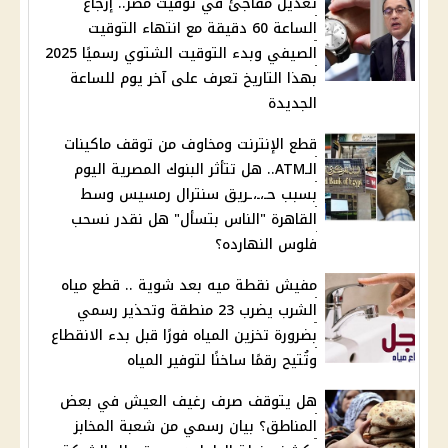
تعديل مفاجئ في توقيت مصر.. إرجاع
الساعة 60 دقيقة مع انتهاء التوقيت
الصيفي وبدء التوقيت الشتوي رسميًا 2025
بهذا التاريخ تعرف على آخر يوم للساعة
الجديدة
قطع الإنترنت ومخاوف من توقف ماكينات
الـATM.. هل تتأثر البنوك المصرية اليوم
بسبب حـ،ـ،ـريق سنترال رمسيس وسط
القاهرة "الناس بتسأل" هل نقدر نسحب
فلوس النهارده؟
مفيش نقطة ميه بعد شوية .. قطع مياه
الشرب يضرب 23 منطقة وتحذير رسمي
بضرورة تخزين المياه فورًا قبل بدء الانقطاع
وتُتيح رقمًا ساخنًا لتوفير المياه
هل يتوقف صرف رغيف العيش في بعض
المناطق؟ بيان رسمي من شعبة المخابز