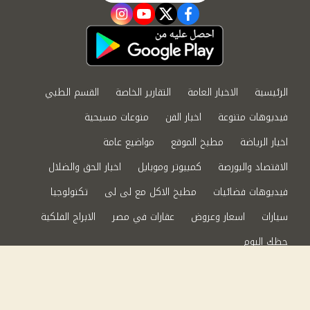
instagram
youtube
twitter
facebook
الرئيسية
الاخبار العامة
التقارير الخاصة
القسم الطبي
فيديوهات متنوعة
اخبار الفن
منوعات مسيحية
اخبار الرياضة
مطبخ الموقع
مواضيع عامة
الاقتصاد والبورصة
كمبيوتر وموبايل
اخبار الحق والضلال
فيديوهات فضائيات
مطبخ الاكل مع لى لى
تكنولوجيا
سيارات
اسعار وعروض
عقارات في مصر
الابراج الفلكية
حظك اليوم
من نحن
سياسة الخصوصية
اتصل بنا
©2024 الحق والضلال All Rights Reserved.