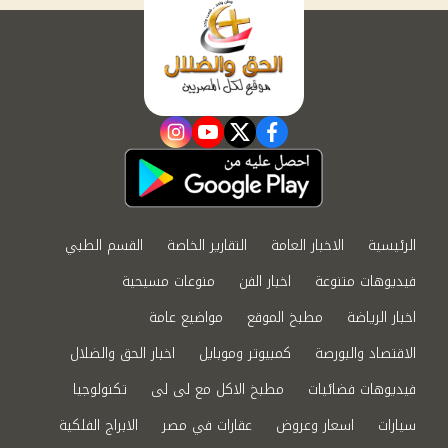
instagram
youtube
twitter
facebook
الرئيسية
الاخبار العامة
التقارير الخاصة
القسم الطبي
فيديوهات متنوعة
اخبار الفن
منوعات مسيحية
اخبار الرياضة
مطبخ الموقع
مواضيع عامة
الاقتصاد والبورصة
كمبيوتر وموبايل
اخبار الحق والضلال
فيديوهات فضائيات
مطبخ الاكل مع لى لى
تكنولوجيا
سيارات
اسعار وعروض
عقارات في مصر
الابراج الفلكية