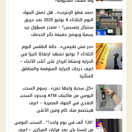
وما الفئات المحرومة؟
«بعد قطع الإنترنت».. هل تعمل البنوك
اليوم الثلاثاء 8 يوليو 2025 بعد حريق
سنترال رمسيس؟ – مصدر مسؤول يرد
رسميًا ويوضح حقيقة تأثر الخدمات
«حر مش طبيعي».. حالة الطقس اليوم
الثلاثاء 7 يوليو تشهد ارتفاعًا كبيرًا في
الحرارة ونشاط للرياح على أغلب الأنحاء –
اعرف درجات الحرارة المتوقعة والمناطق
المتأثرة
«كل سحبة وليها تمن».. رسوم السحب
اليومي من ماكينات ATM وحدود السحب
النقدي في البنوك المصرية – اعرف
هيتخصم منك كام ومين الأغلى
"120 ألف في يوم واحد؟".. السحب اليومي
من إنستا باي بعد قرارات المركزي – اعرف