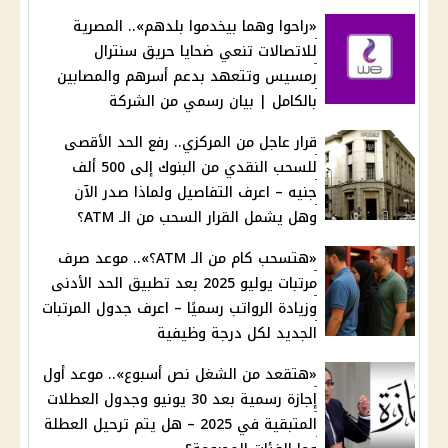
«راحوا وهما بيخدموا بلدهم».. المصرية
للاتصالات تنعي ضحايا حريق سنترال
رمسيس وتتعهد بدعم أسرهم والمصابين
بالكامل | بيان رسمي من الشركة
قرار عاجل من المركزي.. رفع الحد الأقصى
للسحب النقدي من البنوك إلى 500 ألف
جنيه – اعرف التفاصيل ولماذا صدر الآن
وهل يشمل القرار السحب من الـ ATM؟
«هتسحب كام من الـ ATM؟».. موعد صرف
مرتبات يوليو 2025 بعد تطبيق الحد الأدنى
وزيادة الرواتب رسميًا – اعرف جدول المرتبات
الجديد لكل درجة وظيفية
«هتقعد من الشغل نص أسبوع».. موعد أول
إجازة رسمية بعد 30 يونيو وجدول العطلات
المتبقية في 2025 – هل يتم ترحيل العطلة