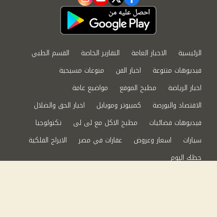
instagram
youtube
twitter
facebook
الرئيسية
الاخبار العامة
التقارير الخاصة
القسم الطبي
فيديوهات متنوعة
اخبار الفن
منوعات مسيحية
اخبار الرياضة
مطبخ الموقع
مواضيع عامة
الاقتصاد والبورصة
كمبيوتر وموبايل
اخبار الحق والضلال
فيديوهات فضائيات
مطبخ الاكل مع لى لى
تكنولوجيا
سيارات
اسعار وعروض
عقارات في مصر
الابراج الفلكية
حظك اليوم
من نحن
سياسة الخصوصية
اتصل بنا
©2024 الحق والضلال All Rights Reserved.
Powered by