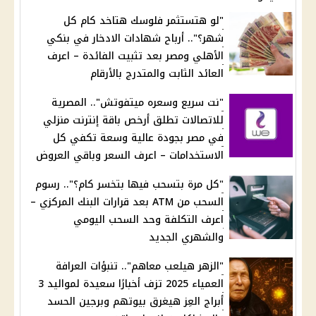
"لو هتستثمر فلوسك هتاخد كام كل
شهر؟".. أرباح شهادات الادخار في بنكي
الأهلي ومصر بعد تثبيت الفائدة – اعرف
العائد الثابت والمتدرج بالأرقام
"نت سريع وسعره ميتفوتش".. المصرية
للاتصالات تطلق أرخص باقة إنترنت منزلي
في مصر بجودة عالية وسعة تكفي كل
الاستخدامات – اعرف السعر وباقي العروض
"كل مرة بتسحب فيها بتخسر كام؟".. رسوم
السحب من ATM بعد قرارات البنك المركزي –
اعرف التكلفة وحد السحب اليومي
والشهري الجديد
"الزهر هيلعب معاهم".. تنبؤات العرافة
العمياء 2025 تزف أخبارًا سعيدة لمواليد 3
أبراج العِز هيغرق بيوتهم وبرجين الحسد