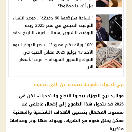
هل أنت يا محظوظ؟
"الساعة هترجّعها 60 دقيقة".. موعد انتهاء
التوقيت الصيفي في مصر 2025 وبدء
التوقيت الشتوي رسميًا – اعرف التاريخ بدقة
"100 ورقة بكام مصري؟".. سعر الدولار اليوم
الأحد 13 يوليو 2025 مقابل الجنيه في
البنوك والسوق السوداء – اعرف الأسعار
الآن
برج الجوزاء: طموحه بيبعده عن اللي بيحبوه
مواليد برج الجوزاء بيحبوا النجاح والتحديات، لكن في
2025 قد يتحول هذا الطموح إلى إهمال عاطفي غير
مقصود. الانشغال بتحقيق الأهداف الشخصية والمهنية
ممكن يخلق فجوة مع الشريك، ويتولد عنها توتر وصدامات
متكررة.