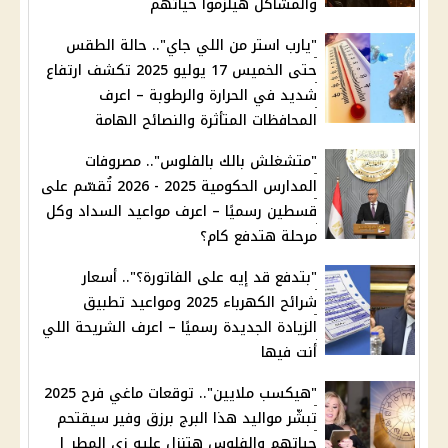
والمشاكل هيلزموا حياتهم
"يارب استر من اللي جاي".. حالة الطقس
حتى الخميس 17 يوليو 2025 تكشف ارتفاع
شديد في الحرارة والرطوبة – اعرف
المحافظات المتأثرة والنصائح الهامة
"متشغلش بالك بالفلوس".. مصروفات
المدارس الحكومية 2025 - 2026 تُقسّم على
قسطين رسميًا – اعرف مواعيد السداد وكل
مرحلة هتدفع كام؟
"بتدفع قد إيه على الفاتورة؟".. أسعار
شرائح الكهرباء 2025 ومواعيد تطبيق
الزيادة الجديدة رسميًا – اعرف الشريحة اللي
أنت فيها
"هيكسب ملايين".. توقعات ماغي فرح 2025
تبشّر مواليد هذا البرج برزق وفير سيقتحم
حياتهم والفلوس هتنزل عليه زي المطر |