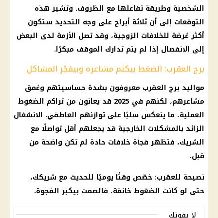
الشخصية وطريقة تفاعلها مع الظروف. وتشير هذه
التوقعات إلى أن ثلاثة أبراج على وجه التحديد ستكون
أكثر عُرضة للخلافات الزوجية، وقد تصل الأزمة لدى البعض
إلى الانفصال إذا لم يتم تدارك الموقف مبكرًا.
برج العقرب: الضغط بيكتم مشاعره وبيفجّر المشاكل
مواليد برج العقرب معروفون بشدة حساسيتهم وعُمق
مشاعرهم، لكنهم في 2025 قد يعانون من تراكم الضغوط
العملية، ما ينعكس سلبًا على توازنهم العاطفي. الانشغال
الزائد بالمشكلات الخارجية قد يجعلهم أقل تواصلًا مع
الشريك، فتظهر فجأة خلافات حادة لم تكن واضحة من
قبل.
نصيحة للعقرب: خصّص وقتًا يوميًا للحديث مع شريكك،
حتى لو كانت الضغوط خانقة، فالصمت بيكبر الفجوة.
لا يفوتك