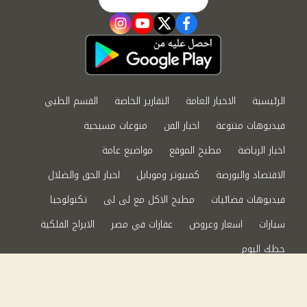
instagram
youtube
twitter
facebook
الرئيسية
الاخبار العامة
التقارير الخاصة
القسم الطبي
فيديوهات متنوعة
اخبار الفن
منوعات مسيحية
اخبار الرياضة
مطبخ الموقع
مواضيع عامة
الاقتصاد والبورصة
كمبيوتر وموبايل
اخبار الحق والضلال
فيديوهات فضائيات
مطبخ الاكل مع لى لى
تكنولوجيا
سيارات
اسعار وعروض
عقارات في مصر
الابراج الفلكية
حظك اليوم
من نحن
سياسة الخصوصية
اتصل بنا
©2024 الحق والضلال All Rights Reserved.