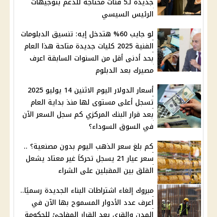
جديدة لـ5 فئات محتاجة للدعم بتوجيهات
الرئيس السيسي
لو جايب 60% هتدخل إيه: تنسيق الدبلومات
الفنية 2025 كليات جديدة متاحة هذا العام
بحد أدنى أقل من السنوات السابقة اعرف
مصيرك بعد الدبلوم
أسعار الدولار اليوم الاثنين 14 يوليو 2025
تسجل أعلى مستوى لها منذ بداية العام
بعد قرار البنك المركزي كم سجل السعر الآن
في السوق السوداء؟
كم بلغ سعر الذهب اليوم بدون مصنعية؟ ..
سعر عيار 21 يسجل تحركاَ غير معتاد يشعل
القلق بين المقبلين على الشراء
مبروك إلغاء اشتراطات البناء الجديدة رسميًا..
اعرف عدد الأدوار المسموح بها الآن في
المدن والقرى بعد القرار المفاجئ للحكومة