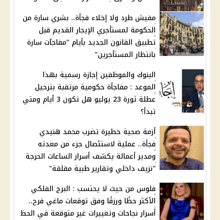
مفيش طرد ولا إخلاء فجأة.. بشري سارة من
الحكومة لمستأجري الإيجار القديم قبل
تطبيق القانون الجديد بأيام "مفاجآت سارة
بانتظار المستأجرين"
البنوك والموظفين إجازة رسمية بهذا
الموعد : مفاجأة حكومية مرتقبة بترحيل
عطلة ثورة 23 يوليو هل تكون 3 أيام ومتي
تبدأ؟
أزمة صحية خطيرة تضرب محمد هنيدي
فجأة.. عملية لاستئصال جزء من معدته
ومدير أعمالة يكشف أسرار الساعات الحرجة
"نزيف داخلي وتقارير طبية مقلقة"
فلوس من حيث لا يحتسب : البرج الفلكي
الأكثر حظًا ورزقًا وفق توقعات ماغي فرح..
أسرار نجاحات وتغييرات غير متوقعة في الحظ