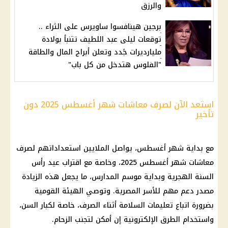
والرزق
برجين هينافسوا ساويرس على الثراء ..
توقعات ليلى عبد اللطيف تتنبأ بولادة
مليارديرات جًدد وتعلن أبراج المال والطاقة
"الفلوس هتدخل من كل باب"
استعد الآن لصرف معاشات شهر أغسطس 2025 دون
تأخير
مع بداية شهر أغسطس، يواصل الملايين استعداداتهم لصرف
معاشات شهر أغسطس 2025
، وخاصة مع اقتراب عيد رأس
السنة الهجرية وبداية موسم
المدارس
، ما يجعل هذه الزيادة
مصدر دعم مهم للأسر المصرية. وتوصي الهيئة القومية
بضرورة اتباع تعليمات السلامة أثناء الصرف، خاصة لكبار السن،
واستخدام الطرق الإلكترونية إن أمكن لتجنب الزحام.