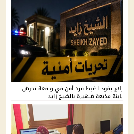
بلاغ يقود لضبط فرد أمن في واقعة تحرش
بابنة مذيعة شهيرة بالشيخ زايد