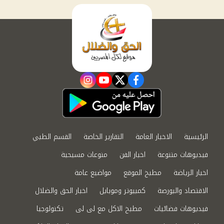
instagram
youtube
twitter
facebook
الرئيسية
الاخبار العامة
التقارير الخاصة
القسم الطبي
فيديوهات متنوعة
اخبار الفن
منوعات مسيحية
اخبار الرياضة
مطبخ الموقع
مواضيع عامة
الاقتصاد والبورصة
كمبيوتر وموبايل
اخبار الحق والضلال
فيديوهات فضائيات
مطبخ الاكل مع لى لى
تكنولوجيا