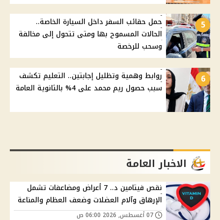
حمل حقائب السفر داخل السيارة الخاصة..
5
الحالات المسموح بها ومتى تتحول إلى مخالفة
وسحب للرخصة
روابط وهمية وتظليل إجابتين.. التعليم تكشف
6
سبب حصول ريم محمد على 4% بالثانوية العامة
الاخبار العامة
نقص فيتامين د.. 7 أعراض ومضاعفات تشمل
الإرهاق وآلام العضلات وضعف العظام والمناعة
07 أغسطس, 2026 06:00 ص