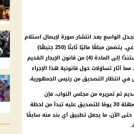
جدل الواسع بعد انتشار صورة لإيصال استلام
إيجار على مواقع التواصل الاجتماعي، يتضمن مبلغًا ماليًا ثابتًا (250 جنيهًا)
شهريًا كقيمة إيجارية مؤقتة، مستندًا إلى المادة (4) من قانون الإيجار القديم
ما أثار تساؤلات حول قانونية هذا الإجراء
ال في انتظار التصديق من رئيس الجمهورية.
قديم تم تمريره من مجلس النواب، فإن
الدستور يمنح رئيس الجمهورية مهلة 30 يومًا للتصديق عليه تبدأ من لحظة
حتى الآن، ما يجعل تطبيق أي بند منه سابقًا
.