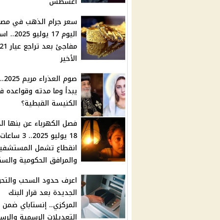
أغسطس
سعر جرام الذهب في مصر
اليوم 17 يوليو 
مفاجئ بعد تراجع عيار 1
الأخير
صوم ال
يبدأ وما مدته وقواعده ف
الكنيسة القبطية؟
فصل الكهرباء عن بنها ال
18 يوليو 2025.. 3 ساعات
انقطاع تشمل المستشفي
والمرافق الحكومية والسك
اعرف حدود السحب والتحو
الجديدة بعد قرار البنك
المركزي.. إنستاباي ضمن
التعديلات الرسمية والرس