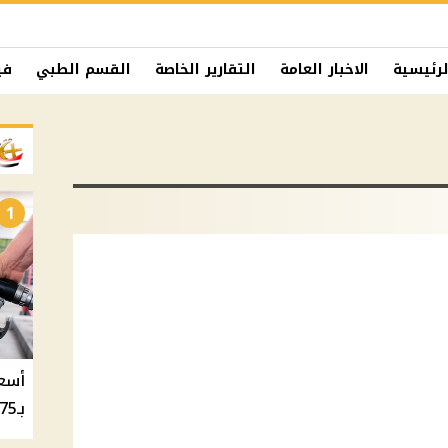
لرئيسية
الاخبار العامة
التقارير الخاصة
القسم الطبي
في
1
بـ20.75 جنيه والسولار بـ20.50 جنيه