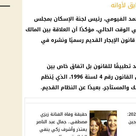
ق لأوانه
حمد الفيومي، رئيس لجنة الإسكان بمجلس
 الوقت الحالي، مؤكدًا أن العلاقة بين المالك
 قانون الإيجار القديم رسميًا ونشره في
 تطبيقًا للقانون بل اتفاق خاص بين
الطرفين، وفي هذه الحالة يُطبق القانون رقم 4 لسنة 1996، الذي يُنظم
لك والمستأجر، بعيدًا عن النظام القديم.
توقعات العرافة العمياء 2025:
حقيقة وفاة الفنانة زيزي
جين
مصطفى.. جمال عبد الناصر
يعتذر وأشرف زكي ينفي