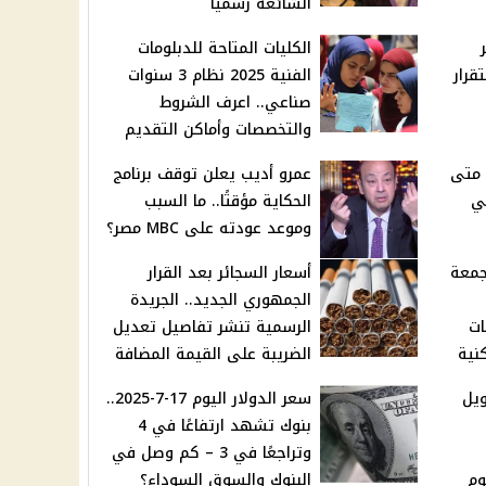
الشائعة رسميًا
الكليات المتاحة للدبلومات
2025.. استقرار
الفنية 2025 نظام 3 سنوات
2
صناعي.. اعرف الشروط
والتخصصات وأماكن التقديم
عذراء مريم 2025.. متى
عمرو أديب يعلن توقف برنامج
ي
الحكاية مؤقتًا.. ما السبب
وموعد عودته على MBC مصر؟
جمعة
أسعار السجائر بعد القرار
الجمهوري الجديد.. الجريدة
ات
الرسمية تنشر تفاصيل تعديل
نية
الضريبة على القيمة المضافة
يل
سعر الدولار اليوم 17-7-2025..
بنوك تشهد ارتفاعًا في 4
وتراجعًا في 3 – كم وصل في
وم
البنوك والسوق السوداء؟