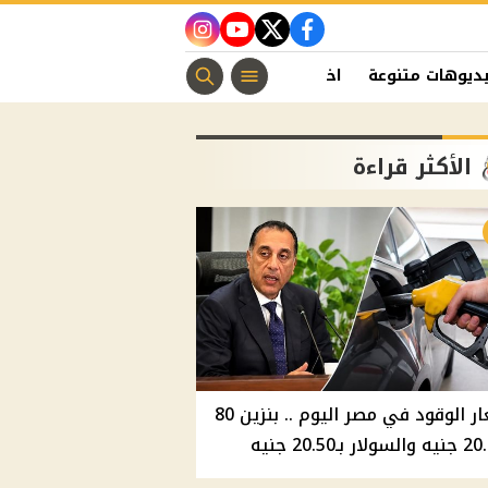
instagram
youtube
twitter
facebook
ديوهات متنوعة
اخبار الفن
منوعات مسيحية
اخبار الرياضة
الأكثر قراءة
أسعار الوقود في مصر اليوم .. بنزين 80