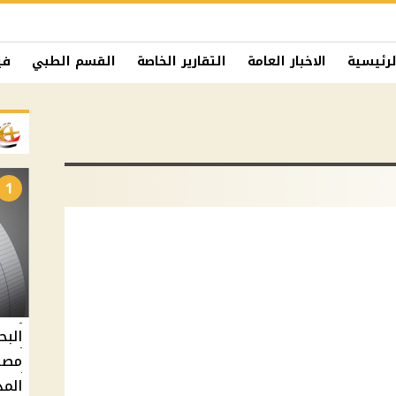
لرئيسية
الاخبار العامة
التقارير الخاصة
القسم الطبي
في
1
البح
مصر 
المد