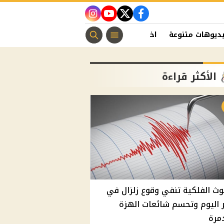
instagram
youtube
twitter
facebook
ديوهات متنوعة
اخبار الفن
منوعات مسيحية
اخبار الرياضة
الأكثر قراءة
وث الفلكية تنفي وقوع زلزال في
اليوم وتحسم شائعات الهزة
مرة