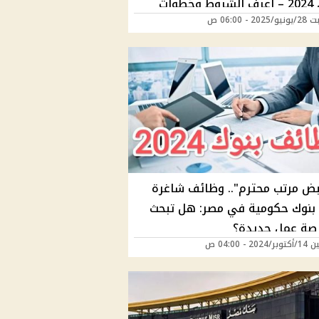
وحتى 2024 – اعرف الشروط وخطوات
2 - 06:00 ص
يل قبل ما يفوتك التقديم
ض مرتب محترم".. وظائف شاغرة
في 3 بنوك حكومية في مصر: هل تبحث
صة عمل جديدة؟
20 - 04:00 ص