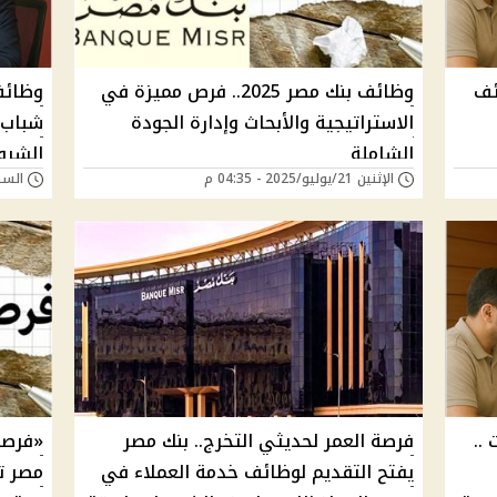
 وظائف
وظائف بنك مصر 2025.. فرص مميزة في
الاستراتيجية والأبحاث وإدارة الجودة
شباب 
الشاملة
الشروط
الإثنين 21/يوليو/2025 - 04:35 م
السبت 19/يوليو/025
انتهاء
نات ..
فرصة العمر لحديثي التخرج.. بنك مصر
«فرصت
يفتح التقديم لوظائف خدمة العملاء في