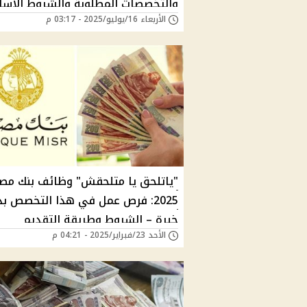
والتخصصات المطلوبة والشروط الأسا
الأربعاء 16/يوليو/2025 - 03:17 م
ورابط التسجيل إليكترونياً
"ياتلحق يا متلحقش" وظائف بنك مص
2025: فرص عمل في هذا التخصص ب
خبرة – الشروط وطريقة التقديم
الأحد 23/فبراير/2025 - 04:21 م