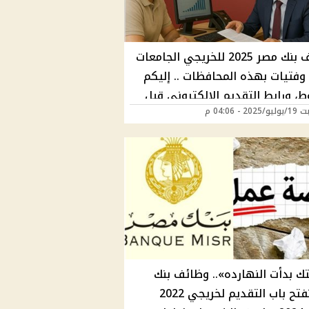
وظائف بنك مصر 2025 للخريجي الجامعات
وفتيات بهذه المحافظات .. إليكم
، ورابط التقديم الإلكتروني قبل
2 - 04:06 م
 الموعد
ك بدأت النهارده».. وظائف بنك
مصر تفتح باب التقديم لخريجي 2022