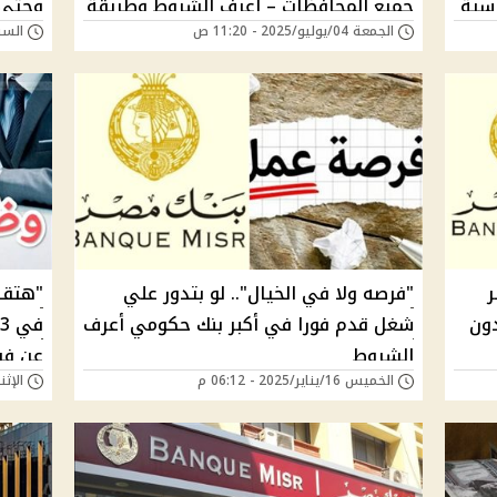
سية
جميع المحافظات – اعرف الشروط وطريقة
الجمعة 04/يوليو/2025 - 11:20 ص
السبت 28/يونيو/025
التسجيل
التسج
ر
"فرصه ولا في الخيال".. لو بتدور علي
"هتقب
دون
شغل قدم فورا في أكبر بنك حكومي أعرف
الشروط
عن فر
الخميس 16/يناير/2025 - 06:12 م
الإثنين 14/أكتوبر/24