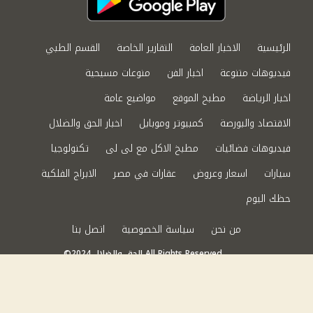
الرئيسية
الاخبار العامة
التقارير الخاصة
القسم الطبي
فيديوهات متنوعة
اخبار الفن
منوعات مسيحية
اخبار الرياضة
مطبخ الموقع
مواضيع عامة
الاقتصاد والبورصة
كمبيوتر وموبايل
اخبار الحق والضلال
فيديوهات فضائيات
مطبخ الاكل مع لى لى
تكنولوجيا
سيارات
اسعار وعروض
عقارات في مصر
الابراج الفلكية
حظك اليوم
من نحن
سياسة الخصوصية
اتصل بنا
©2024 الحق والضلال All Rights Reserved.
Powered by