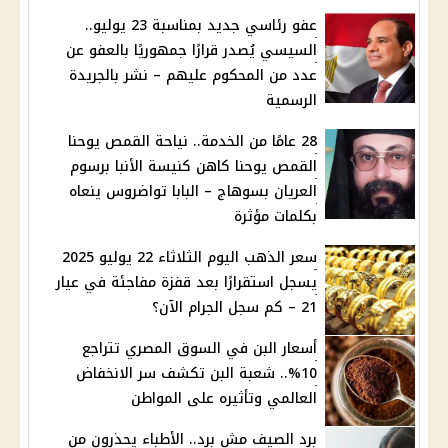
عفو رئاسي جديد بمناسبة 23 يوليو..
السيسي يُصدر قرارًا جمهوريًا بالعفو عن
عدد من المحكوم عليهم – نشر بالجريدة
الرسمية
28 عامًا من الخدمة.. نياحة القمص يوحنا
القمص يوحنا كاهن كنيسة الأنبا برسوم
العريان بسوهاج – البابا تواضروس ينعاه
بكلمات مؤثرة
سعر الذهب اليوم الثلاثاء 22 يوليو 2025
يسجل استقرارًا بعد قفزة مفاجئة في عيار
21 – كم سجل الجرام الآن؟
أسعار البن في السوق المصري تتراجع
10%.. شعبة البن تكشف سر الانخفاض
العالمي وتأثيره على المواطن
برد الصيف مش برد.. الأطباء يحذرون من