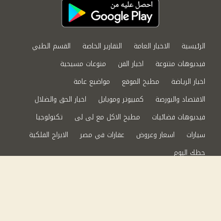
الرئيسية
الاخبار العامة
التقارير الخاصة
القسم الطبي
فيديوهات متنوعة
اخبار الفن
منوعات مسيحية
اخبار الرياضة
مطبخ الموقع
مواضيع عامة
الاقتصاد والبورصة
كمبيوتر وموبايل
اخبار الحق والضلال
فيديوهات فضائيات
مطبخ الاكل مع لى لى
تكنولوجيا
سيارات
اسعار وعروض
عقارات في مصر
الابراج الفلكية
حظك اليوم
من نحن
سياسة الخصوصية
اتصل بنا
©2024 الحق والضلال All Rights Reserved.
Powered by