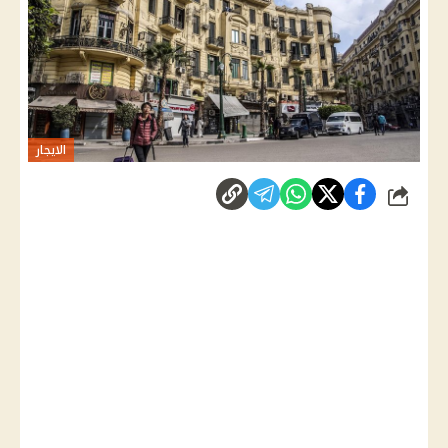
الايجار
شارك