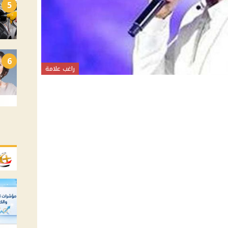
5
6
راغب علامة