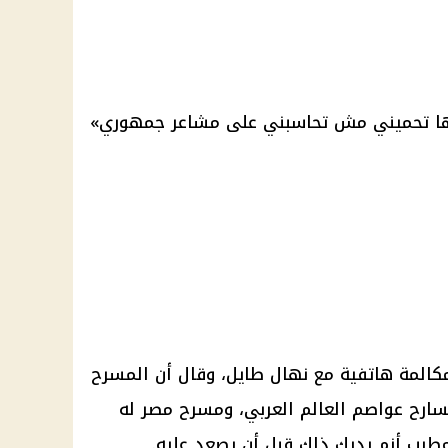
رها تحميني مش تحاسبني على مشاعر جمهوري»
المة هاتفية مع نهال طايل، وقال أن
المسرح
ارح عواصم العالم العربي، ومسرح مصر له
مطرب أنم يدرك ذلك قبل أن يصعد عليه.