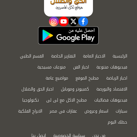
instagram
youtube
twitter
facebook
الرئيسية
الاخبار العامة
التقارير الخاصة
القسم الطبي
فيديوهات متنوعة
اخبار الفن
منوعات مسيحية
اخبار الرياضة
مطبخ الموقع
مواضيع عامة
الاقتصاد والبورصة
كمبيوتر وموبايل
اخبار الحق والضلال
فيديوهات فضائيات
مطبخ الاكل مع لى لى
تكنولوجيا
سيارات
اسعار وعروض
عقارات في مصر
الابراج الفلكية
حظك اليوم
من نحن
سياسة الخصوصية
اتصل بنا