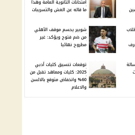
امتحانات الثانوية العامة وهذا
ين
ما قاله عن الغش والتسريبات
لاب
شوبير يحسم موقف الأهلي
من ضم فتوح ويؤكد: غير
عرف
مطروح نهائيا
الة
توقعات تنسيق كليات أدبي
ث
2025: كليات ومعاهد تقبل من
60% وانخفاض متوقع بالالسن
والاعلام