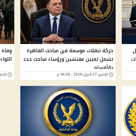
 2026 خلال
حركة تنقلات موسعة في مباحث القاهرة
وفاة م
ت
تشمل تعيين مفتشين ورؤساء مباحث جدد
اللواء
بالأقسام
الإثنين 27/أبريل/2026 - 06:58 م
الخميس 28/أغسطس