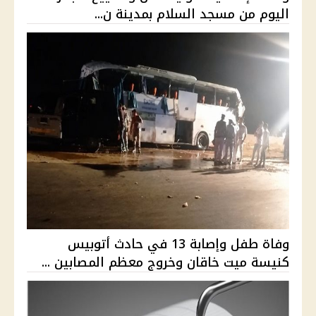
اليوم من مسجد السلام بمدينة ن...
وفاة طفل وإصابة 13 في حادث أتوبيس
كنيسة ميت خاقان وخروج معظم المصابين ...